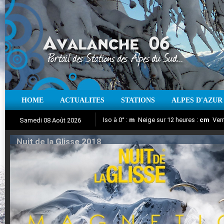
HOME
ACTUALITES
STATIONS
ALPES D'AZUR
Iso à 0° :
m
Neige sur 12 heures :
cm
Vent
Samedi 08 Août 2026
Nuit de la Glisse 2018
Aujourd'hui : T° Min :
Suivez en direct l'actualité des stations
°C
T° Max :
°C
|
Pr