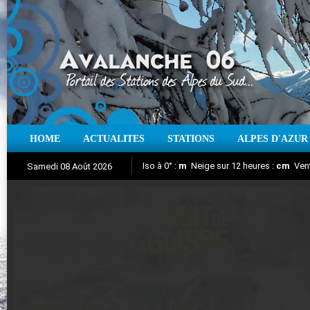
HOME
ACTUALITES
STATIONS
ALPES D'AZUR
Iso à 0° :
m
Neige sur 12 heures :
cm
Vent
Samedi 08 Août 2026
Nuit de la Glisse 2018
Aujourd'hui : T° Min :
Suivez en direct l'actualité des stations
°C
T° Max :
°C
|
Pr