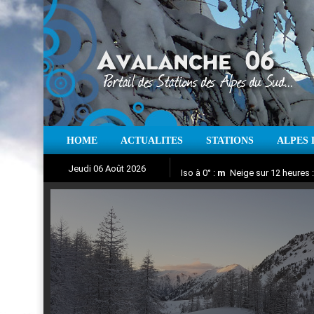
HOME
ACTUALITES
STATIONS
ALPES 
Iso à 0° :
m
Neige sur 12 heures 
Jeudi 06 Août 2026
Aujourd'hui : T° Min :
Suivez en direct l'actualité des
°C
T° Max 