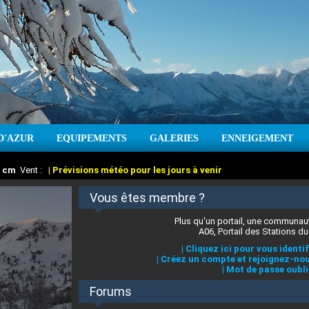
D'AZUR
EQUIPEMENTS
GALERIES
ENNEIGEMENT
:
cm
Vent :
|
Prévisions météo pour les jours à venir
Vous êtes membre ?
Plus qu'un portail, une communaut
A06, Portail des Stations du
|
Cliquez ici pour vous identif
|
Créez un compte et rejoignez-nou
|
Mot de passe oubli
Forums
 stations des Alpes-Maritimes
:
°C
|
Prévisions météo pour les jours à venir
|
Cliquez ici pour en savoir plus