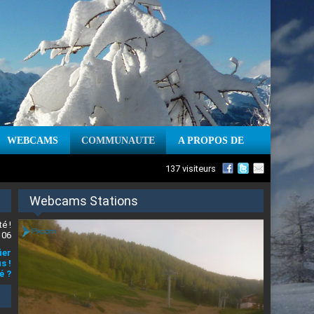
WEBCAMS
COMMUNAUTE
A PROPOS DE
137 visiteurs
Webcams Stations
é !
 06
ier
s !
é ?