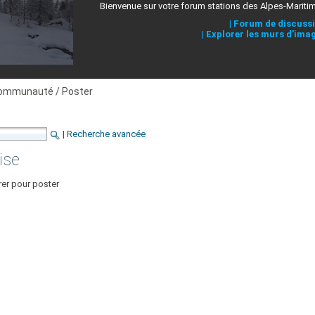
Bienvenue sur votre forum stations des Alpes-Mariti
|
Forum de discuss
|
Explorer les murs d'ima
ommunauté / Poster
|
Recherche avancée
ise
rer pour poster