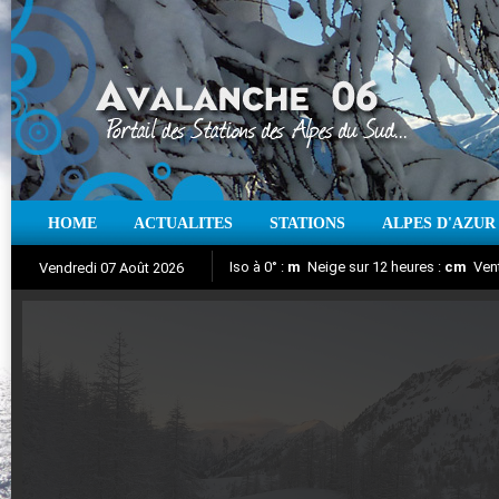
HOME
ACTUALITES
STATIONS
ALPES D'AZUR
Iso à 0° :
m
Neige sur 12 heures :
cm
Vent
Vendredi 07 Août 2026
Aujourd'hui : T° Min :
Suivez en direct l'actualité des stations
°C
T° Max :
°C
|
Pr