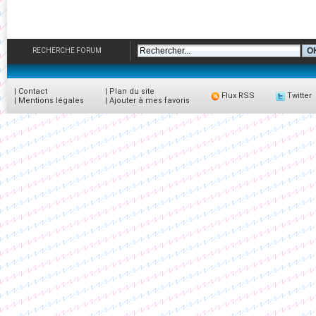
RECHERCHE FORUM
|
Contact
|
Plan du site
Flux RSS
Twitter
|
Mentions légales
|
Ajouter à mes favoris