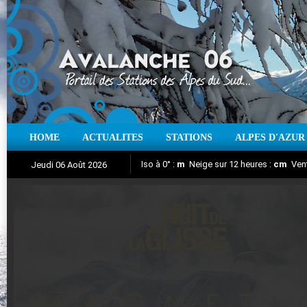
HOME
ACTUALITES
STATIONS
ALPES D'AZUR
Iso à 0° :
m
Neige sur 12 heures :
cm
Vent
Jeudi 06 Août 2026
Nuit de la Glisse 2018
Aujourd'hui : T° Min :
Suivez en direct l'actualité des stations
°C
T° Max :
°C
|
Pr