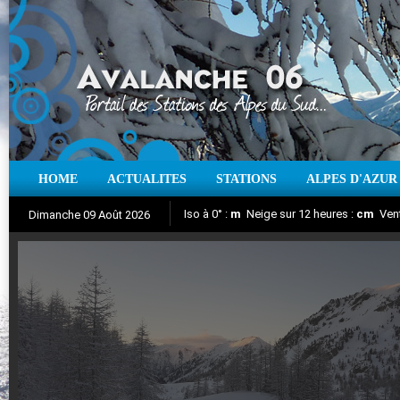
HOME
ACTUALITES
STATIONS
ALPES D'AZUR
Iso à 0° :
m
Neige sur 12 heures :
cm
Vent
Dimanche 09 Août 2026
Aujourd'hui : T° Min :
Suivez en direct l'actualité des stations
°C
T° Max :
°C
|
Pr