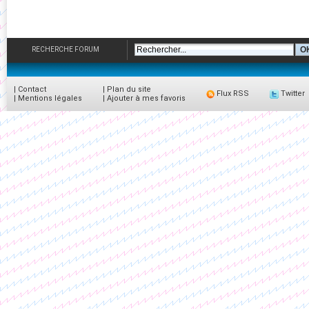
RECHERCHE FORUM
|
Contact
|
Plan du site
Flux RSS
Twitter
|
Mentions légales
|
Ajouter à mes favoris