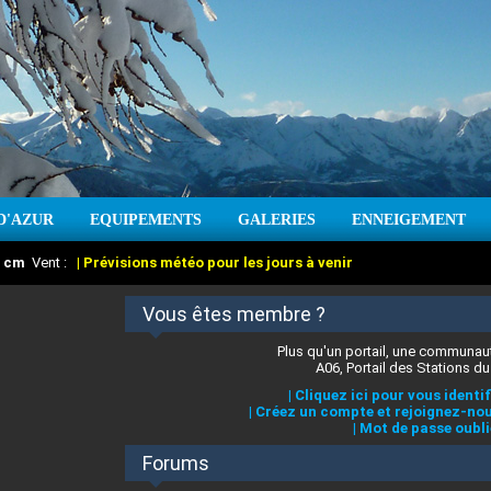
D'AZUR
EQUIPEMENTS
GALERIES
ENNEIGEMENT
:
cm
Vent :
|
Prévisions météo pour les jours à venir
Vous êtes membre ?
Plus qu'un portail, une communaut
A06, Portail des Stations du
|
Cliquez ici pour vous identif
|
Créez un compte et rejoignez-nou
|
Mot de passe oubli
Forums
 stations des Alpes-Maritimes
:
°C
|
Prévisions météo pour les jours à venir
|
Cliquez ici pour en savoir plus