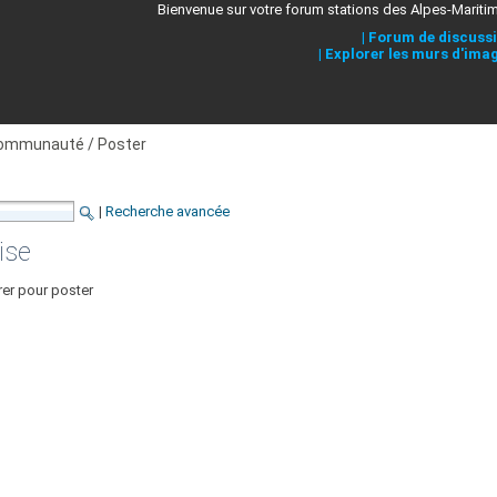
Bienvenue sur votre forum stations des Alpes-Mariti
|
Forum de discuss
|
Explorer les murs d'ima
ommunauté / Poster
|
Recherche avancée
ise
rer pour poster