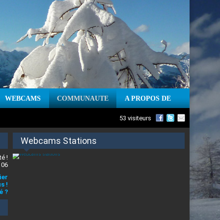
WEBCAMS
COMMUNAUTE
A PROPOS DE
53 visiteurs
Webcams Stations
é !
 06
ier
s !
é ?