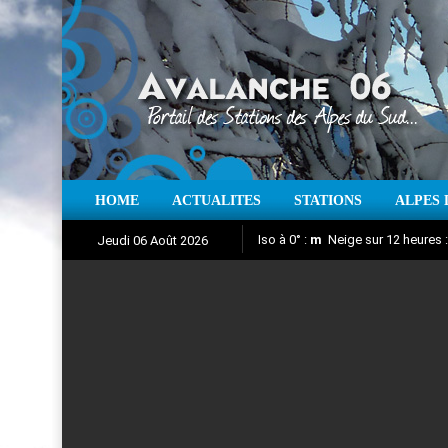
HOME
ACTUALITES
STATIONS
ALPES 
Iso à 0° :
m
Neige sur 12 heures 
Jeudi 06 Août 2026
Aujourd'hui : T° Min :
Suivez en direct l'actualité des
°C
T° Max 