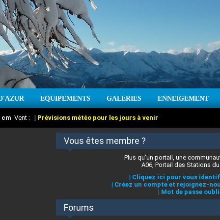
D'AZUR
EQUIPEMENTS
GALERIES
ENNEIGEMENT
:
cm
Vent :
|
Prévisions météo pour les jours à venir
Vous êtes membre ?
Plus qu'un portail, une communaut
A06, Portail des Stations du
|
Cliquez ici pour vous identif
|
Créez un compte et rejoignez-nou
|
Mot de passe oubli
Forums
 stations des Alpes-Maritimes
:
°C
|
Prévisions météo pour les jours à venir
|
Cliquez ici pour en savoir plus