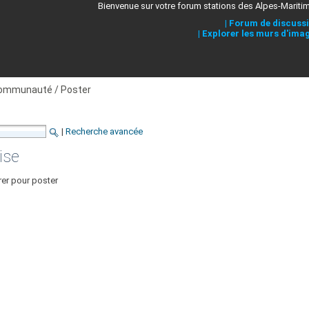
Bienvenue sur votre forum stations des Alpes-Mariti
|
Forum de discuss
|
Explorer les murs d'ima
ommunauté / Poster
|
Recherche avancée
ise
rer pour poster