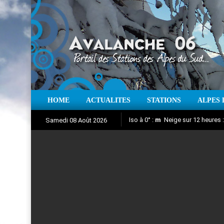
HOME
ACTUALITES
STATIONS
ALPES 
Iso à 0° :
m
Neige sur 12 heures 
Samedi 08 Août 2026
Aujourd'hui : T° Min :
Suivez en direct l'actualité des
°C
T° Max 