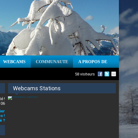
WEBCAMS
COMMUNAUTE
A PROPOS DE
58 visiteurs
Webcams Stations
é !
 06
ier
s !
é ?