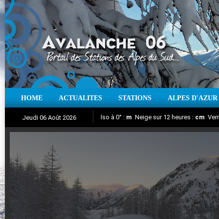
HOME
ACTUALITES
STATIONS
ALPES D'AZUR
Iso à 0° :
m
Neige sur 12 heures :
cm
Vent
Jeudi 06 Août 2026
Aujourd'hui : T° Min :
Suivez en direct l'actualité des stations
°C
T° Max :
°C
|
Pr