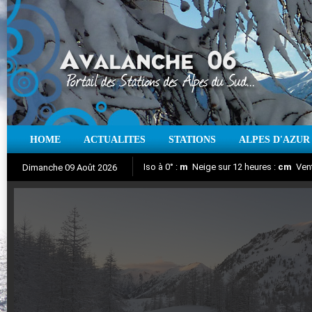
HOME
ACTUALITES
STATIONS
ALPES D'AZUR
Iso à 0° :
m
Neige sur 12 heures :
cm
Vent
Dimanche 09 Août 2026
Aujourd'hui : T° Min :
Suivez en direct l'actualité des stations
°C
T° Max :
°C
|
Pr