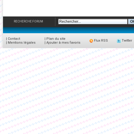
RECHERCHE FORUM
|
Contact
|
Plan du site
Flux RSS
Twitter
|
Mentions légales
|
Ajouter à mes favoris