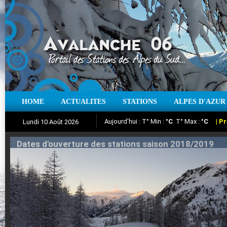
HOME
ACTUALITES
STATIONS
ALPES D'AZUR
Iso à 0° :
m
Neige sur 12 heures :
cm
Vent
Lundi 10 Août 2026
Aujourd'hui : T° Min :
Suivez en direct l'actualité des stations
°C
T° Max :
°C
|
Pr