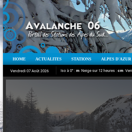
HOME
ACTUALITES
STATIONS
ALPES D'AZUR
Iso à 0° :
m
Neige sur 12 heures :
cm
Vent
Vendredi 07 Août 2026
Aujourd'hui : T° Min :
Suivez en direct l'actualité des stations
°C
T° Max :
°C
|
Pr