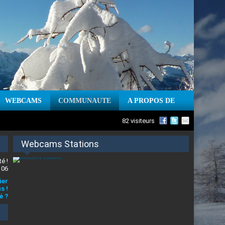
WEBCAMS
COMMUNAUTE
A PROPOS DE
82 visiteurs
Webcams Stations
é !
 06
ier
s !
é ?