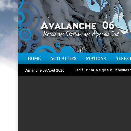
HOME
ACTUALITES
STATIONS
ALPES 
Iso à 0° :
m
Neige sur 12 heures 
Dimanche 09 Août 2026
Aujourd'hui : T° Min :
Suivez en direct l'actualité des
°C
T° Max 