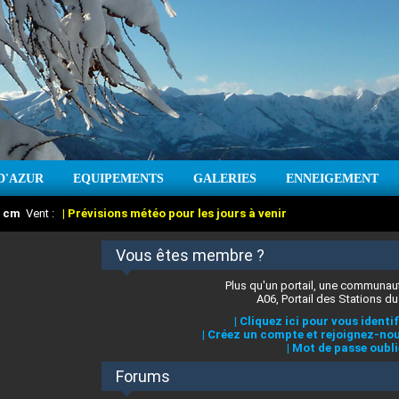
D'AZUR
EQUIPEMENTS
GALERIES
ENNEIGEMENT
:
cm
Vent :
|
Prévisions météo pour les jours à venir
Vous êtes membre ?
Plus qu'un portail, une communaut
A06, Portail des Stations du
|
Cliquez ici pour vous identif
|
Créez un compte et rejoignez-nou
|
Mot de passe oubli
Forums
 stations des Alpes-Maritimes
:
°C
|
Prévisions météo pour les jours à venir
|
Cliquez ici pour en savoir plus