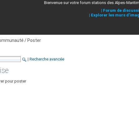
Bienvenue sur votre forum stations des Alpes-Mariti
|
Forum de discuss
|
Explorer les murs d'ima
ommunauté / Poster
|
Recherche avancée
ise
rer pour poster