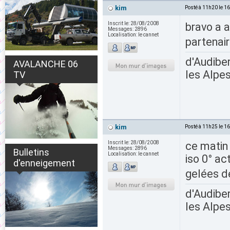
kim
Posté à 11h20 le 1
Inscrit le:
28/08/2008
bravo a 
Messages:
2896
Localisation:
le cannet
partenair
d'Audiber
AVALANCHE 06
les Alpes
TV
kim
Posté à 11h25 le 1
Inscrit le:
28/08/2008
ce matin
Messages:
2896
Bulletins
Localisation:
le cannet
iso 0° a
d'enneigement
gelées d
d'Audiber
les Alpes