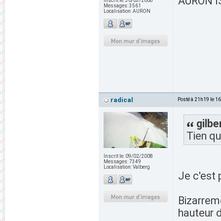
AURON IS
Inscrit le:
30/03/2008
Messages:
3561
Localisation:
AURON
radical
Posté à 21h19 le 1
gilbe
Tien qu
Inscrit le:
09/02/2008
Messages:
7349
Localisation:
Valberg
Je c'est 
Bizarreme
hauteur d