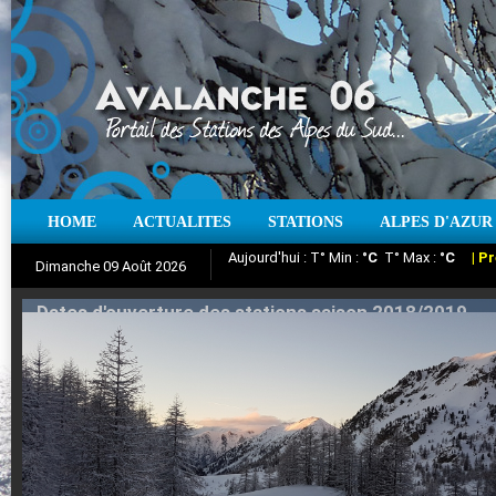
HOME
ACTUALITES
STATIONS
ALPES D'AZUR
Iso à 0° :
m
Neige sur 12 heures :
cm
Vent
Dimanche 09 Août 2026
Aujourd'hui : T° Min :
Suivez en direct l'actualité des stations
°C
T° Max :
°C
|
Pr