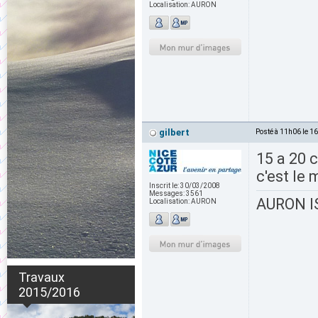
Localisation:
AURON
gilbert
Posté à 11h06 le 1
15 a 20 c
c'est le 
Inscrit le:
30/03/2008
Messages:
3561
AURON IS
Localisation:
AURON
Travaux
2015/2016