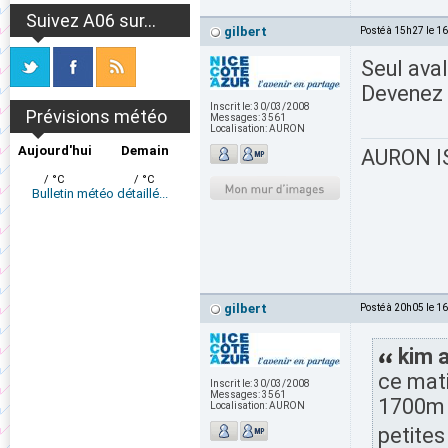
Suivez A06 sur...
gilbert
Posté à 15h27 le 1
Seul ava
Devenez 
Inscrit le:
30/03/2008
Prévisions météo
Messages:
3561
Localisation:
AURON
Aujourd'hui
Demain
AURON IS
/ °C
/ °C
Bulletin météo détaillé...
gilbert
Posté à 20h05 le 1
kim a
ce mati
Inscrit le:
30/03/2008
Messages:
3561
1700m 
Localisation:
AURON
petites