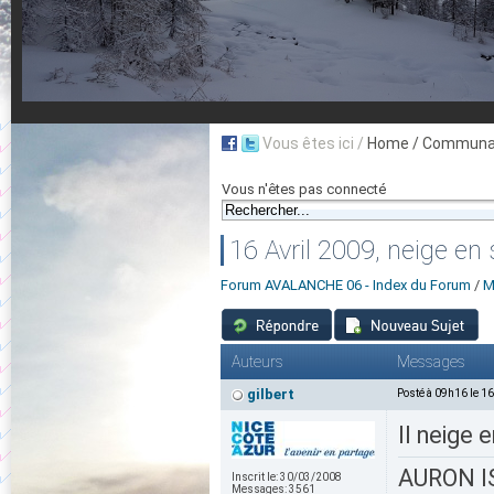
Vous êtes ici /
Home
/ Communau
Vous n'êtes pas connecté
16 Avril 2009, neige en s
Forum AVALANCHE 06 - Index du Forum
/
M
Auteurs
Messages
gilbert
Posté à 09h16 le 1
Il neige 
AURON IS
Inscrit le:
30/03/2008
Messages:
3561