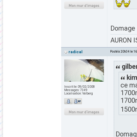
Domage ra
AURON IS
radical
Posté à 20h34 le 1
gilbe
kim
ce ma
Inscrit le:
09/02/2008
Messages:
7349
1700m
Localisation:
Valberg
1700m
1500
Domage 