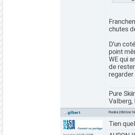
Franchem
chutes d
D'un coté
point mêm
WE qui ar
de reste
regarder
Pure Skii
Valberg, 
gilbert
Posté à 20h36 le 1
Tien quel