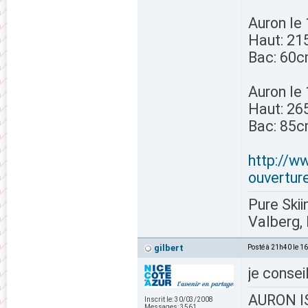
Auron le
Haut: 2
Bac: 60
Auron le
Haut: 2
Bac: 85
http://w
ouvertur
Pure Skii
Valberg, 
gilbert
Posté à 21h40 le 1
je conse
AURON IS
Inscrit le:
30/03/2008
Messages:
3561