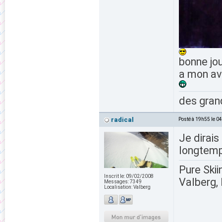
bonne jou
a mon avi
des grand
radical
Posté à 19h55 le 0
Je dirai
longtemp
Pure Skii
Inscrit le:
09/02/2008
Valberg, 
Messages:
7349
Localisation:
Valberg