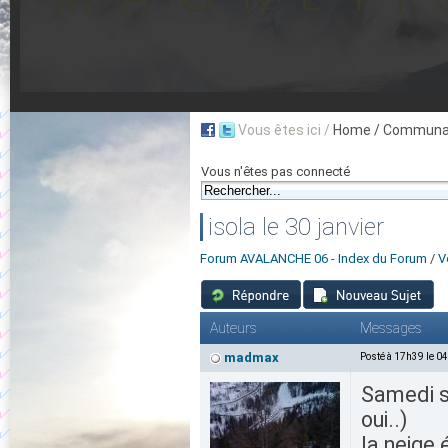
Vous êtes ici /
Home
/ Communau
Vous n'êtes pas connecté
isola le 30 janvier
Forum AVALANCHE 06 - Index du Forum
/
V
Auteurs
Messages
madmax
Posté à 17h39 le 0
Samedi s
oui..)
la neige 