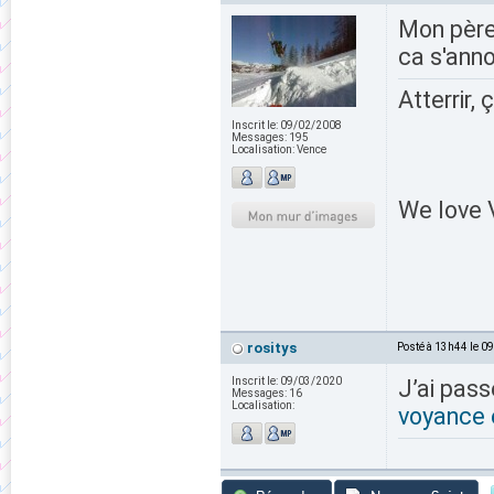
Mon père 
ca s'ann
Atterrir, 
Inscrit le:
09/02/2008
Messages:
195
Localisation:
Vence
We love V
rositys
Posté à 13h44 le 0
Inscrit le:
09/03/2020
J’ai pass
Messages:
16
Localisation:
voyance e