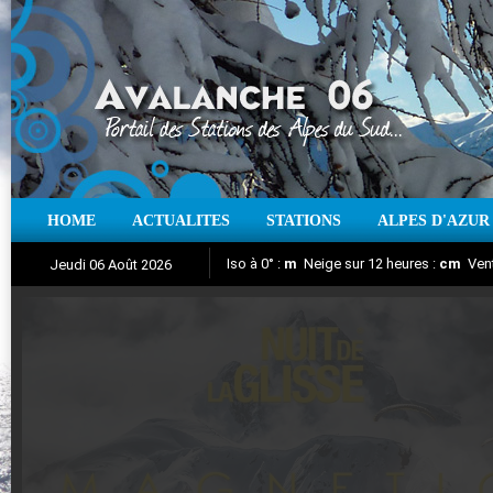
HOME
ACTUALITES
STATIONS
ALPES D'AZUR
Iso à 0° :
m
Neige sur 12 heures :
cm
Vent
Jeudi 06 Août 2026
Nuit de la Glisse 2018
Aujourd'hui : T° Min :
Suivez en direct l'actualité des stations
°C
T° Max :
°C
|
Pr