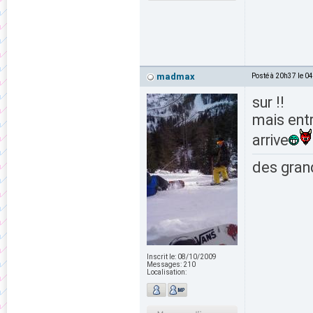
madmax
Posté à 20h37 le 0
sur !!
mais entr
arrive
des grand
Inscrit le:
08/10/2009
Messages:
210
Localisation: