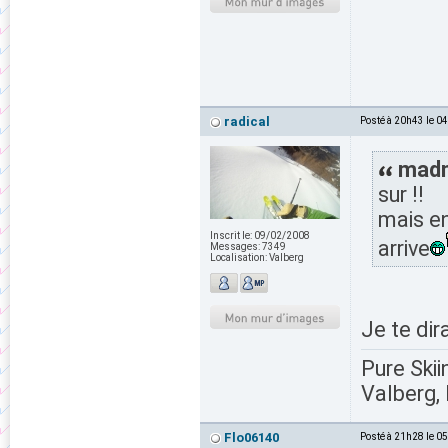
radical
Posté à 20h43 le 0
madm
sur !!
mais en
Inscrit le:
09/02/2008
arrive
Messages:
7349
Localisation:
Valberg
Je te dir
Pure Skii
Valberg, 
Flo06140
Posté à 21h28 le 0