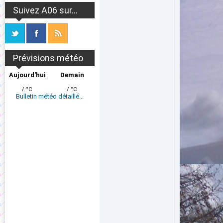
Suivez A06 sur...
Prévisions météo
Aujourd'hui
Demain
/ °C
/ °C
Bulletin météo détaillé...