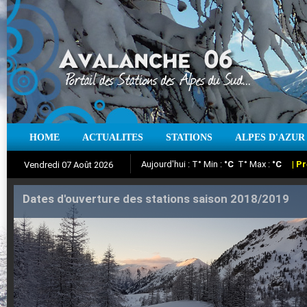
Aujourd'hui : T° Min :
°C
T° Max :
°C
|
Pr
HOME
ACTUALITES
STATIONS
ALPES D'AZUR
Vendredi 07 Août 2026
Iso à 0° :
m
Neige sur 12 heures :
cm
Vent
Suivez en direct l'actualité des stations