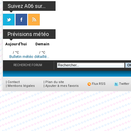
Suivez A06 sur...
Prévisions météo
Aujourd'hui
Demain
/ °C
/ °C
Bulletin météo détaillé...
RECHERCHE FORUM
|
Contact
|
Plan du site
Flux RSS
Twitter
|
Mentions légales
|
Ajouter à mes favoris