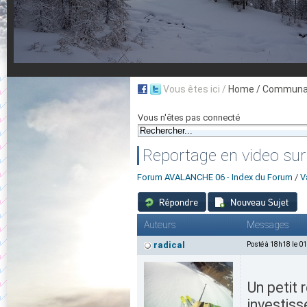
Vous êtes ici /
Home
/ Communau
Vous n'êtes pas connecté
Reportage en video sur
Forum AVALANCHE 06 - Index du Forum
/
V
Auteurs
Messages
radical
Posté à 18h18 le 0
Un petit 
investis