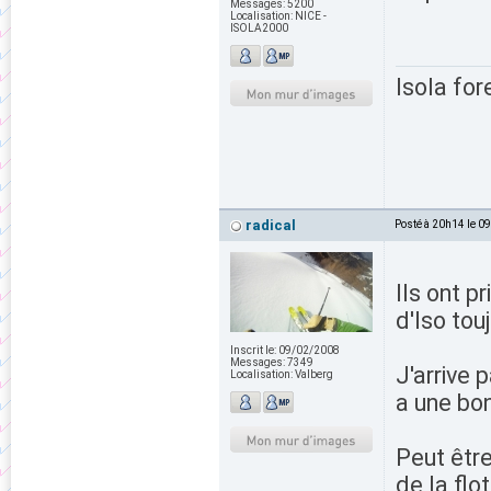
Messages:
5200
Localisation:
NICE -
ISOLA2000
Isola for
radical
Posté à 20h14 le 0
Ils ont p
d'Iso to
Inscrit le:
09/02/2008
Messages:
7349
J'arrive 
Localisation:
Valberg
a une bo
Peut être
de la flo