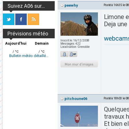
Suivez A06 sur...
peewhy
Posté à 16h35 le 0
Limone e
Deja une 
Prévisions météo
webcam
Inscrit le:
16/12/2008
Aujourd'hui
Demain
Messages:
422
Localisation:
Grenoble
/ °C
/ °C
Bulletin météo détaillé...
pitchoune06
Posté à 18h03 le 0
Quelques
travaux h
Et bien e