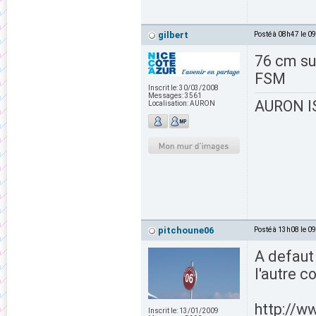
gilbert
Posté à 08h47 le 0
76 cm su
FSM
Inscrit le:
30/03/2008
Messages:
3561
AURON IS
Localisation:
AURON
pitchoune06
Posté à 13h08 le 0
A defaut
l'autre c
http://w
Inscrit le:
13/01/2009