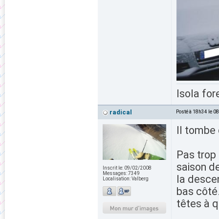
Isola for
radical
Posté à 18h34 le 0
Il tombe 
Pas trop
saison de
Inscrit le:
09/02/2008
Messages:
7349
la descen
Localisation:
Valberg
bas côté.
têtes à q