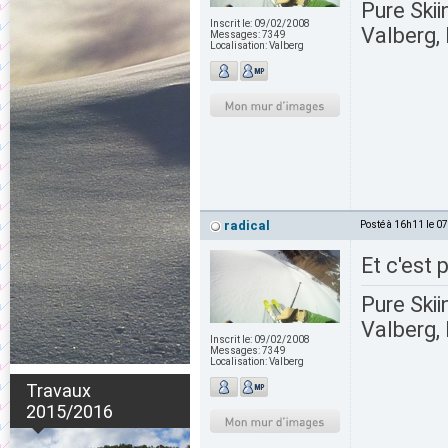
Pure Skii
Inscrit le:
09/02/2008
Valberg, 
Messages:
7349
Localisation:
Valberg
radical
Posté à 16h11 le 0
Et c'est par
Pure Skii
Valberg, 
Inscrit le:
09/02/2008
Messages:
7349
Localisation:
Valberg
Travaux
2015/2016