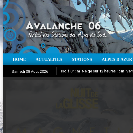
HOME
ACTUALITES
STATIONS
ALPES D'AZUR
Iso à 0° :
m
Neige sur 12 heures :
cm
Vent
Samedi 08 Août 2026
Nuit de la Glisse 2018
Aujourd'hui : T° Min :
Suivez en direct l'actualité des stations
°C
T° Max :
°C
|
Pr