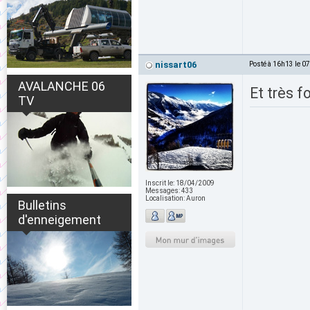
nissart06
Posté à 16h13 le 0
AVALANCHE 06
Et très fo
TV
Inscrit le:
18/04/2009
Messages:
433
Localisation:
Auron
Bulletins
d'enneigement