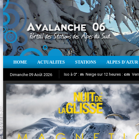
HOME
ACTUALITES
STATIONS
ALPES D'AZUR
Iso à 0° :
m
Neige sur 12 heures :
cm
Vent
Dimanche 09 Août 2026
Nuit de la Glisse 2018
Aujourd'hui : T° Min :
Suivez en direct l'actualité des stations
°C
T° Max :
°C
|
Pr