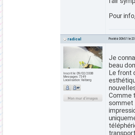
l'air sym
Pour info,
radical
Posté à 00h51 le 2
Je connai
beau doma
Le front 
Inscrit le:
09/02/2008
Messages:
7349
esthétiqu
Localisation:
Valberg
nouvelles
Comme tu 
sommet se
impressio
uniqueme
téléphér
transport