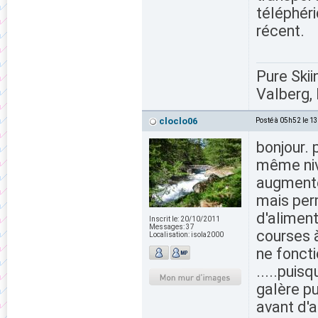
téléphér
récent.
Pure Skii
Valberg, 
cloclo06
Posté à 05h52 le 1
bonjour. 
même nive
augmente
mais perm
d'aliment
Inscrit le:
20/10/2011
Messages:
37
courses 
Localisation:
isola2000
ne fonct
.....puis
galère pu
avant d'ar