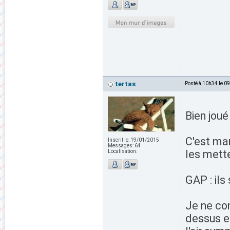
tertas
Posté à 10h34 le 0
Bien joué
C'est mar
Inscrit le:
19/01/2015
Messages:
64
les mette
Localisation:
GAP : ils
Je ne con
dessus en