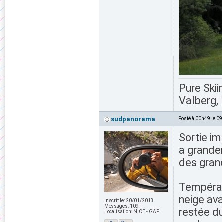
Pure Skii
Valberg, 
sudpanorama
Posté à 00h49 le 0
Sortie im
a grande
des gran
Températ
neige av
Inscrit le:
20/01/2013
Messages:
109
restée du
Localisation:
NICE - GAP