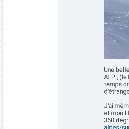
Une belle
AI PI, (l
temps on
d'étrange
J'ai mêm
et mon I 
360 deg
alpes/su