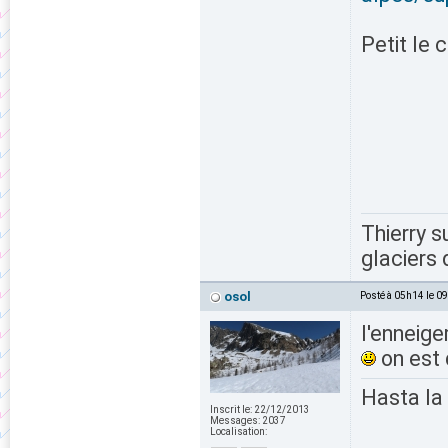
Petit le c
Thierry 
glaciers 
osol
Posté à 05h14 le 0
l'enneige
on est 
Hasta la
Inscrit le:
22/12/2013
Messages:
2037
Localisation: