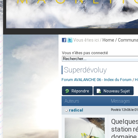
Vous êtes ici /
Home
/ Communau
Vous n'êtes pas connecté
Superdévoluy
Forum AVALANCHE 06 - Index du Forum
/
H
Auteurs
Messages
radical
Posté à 12h06 le 0
Quelques
station r
domaine 