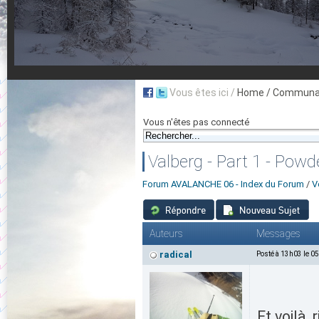
Vous êtes ici /
Home
/ Communau
Vous n'êtes pas connecté
Valberg - Part 1 - Powd
Forum AVALANCHE 06 - Index du Forum
/
V
Auteurs
Messages
radical
Posté à 13h03 le 0
Et voilà,