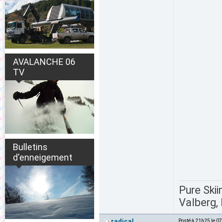
AVALANCHE 06
TV
Bulletins
d'enneigement
Pure Skii
Valberg, 
radical
Posté à 21h25 le 0