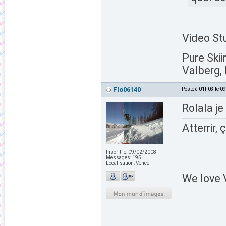
Video St
Pure Skii
Valberg, 
Flo06140
Posté à 01h03 le 0
Rolala je
Atterrir, 
Inscrit le:
09/02/2008
Messages:
195
Localisation:
Vence
We love V