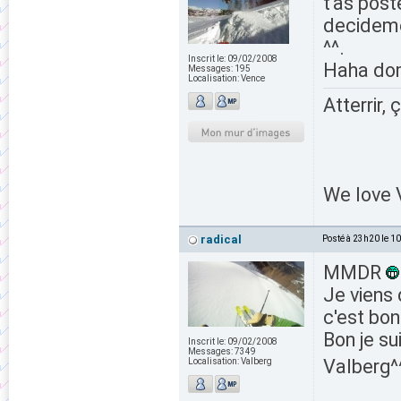
t'as post
decidemen
^^.
Inscrit le:
09/02/2008
Haha dom
Messages:
195
Localisation:
Vence
Atterrir, 
We love V
radical
Posté à 23h20 le 1
MMDR
Je viens 
c'est bon
Bon je su
Inscrit le:
09/02/2008
Messages:
7349
Valberg
Localisation:
Valberg