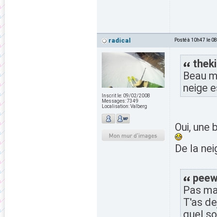
radical
Posté à 10h47 le 0
theki
Beau mo
neige e
Inscrit le:
09/02/2008
Messages:
7349
Localisation:
Valberg
Oui, une 
De la nei
peewh
Pas mal
T'as de
quel so