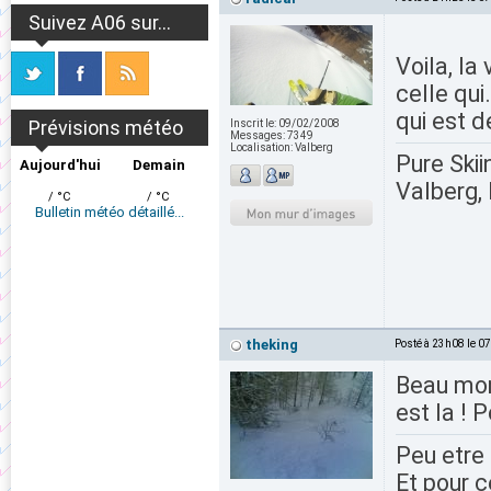
Suivez A06 sur...
Voila, la
celle qui
qui est d
Prévisions météo
Inscrit le:
09/02/2008
Messages:
7349
Localisation:
Valberg
Pure Skii
Aujourd'hui
Demain
Valberg, 
/ °C
/ °C
Bulletin météo détaillé...
theking
Posté à 23h08 le 0
Beau mont
est la ! 
Peu etre 
Et pour c