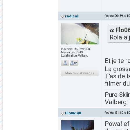
radical
Posté à 00h59 le 1
Flo06
Rolala 
Inscrit le:
09/02/2008
Messages:
7349
Localisation:
Valberg
Et je te 
La gross
T'as de l
filmer d
Pure Skii
Valberg, 
Flo06140
Posté à 13h30 le 1
Powa! ef