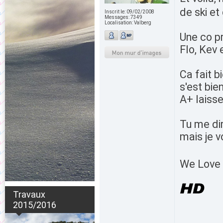
de ski et
Inscrit le:
09/02/2008
Messages:
7349
Localisation:
Valberg
Une co pr
Flo, Kev 
Ca fait b
s'est bie
A+ laiss
Tu me dir
mais je v
We Love 
Travaux
2015/2016