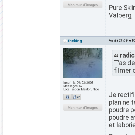
Pure Skii
Valberg, 
theking
Posté à 23h39 le 1
radic
T'as de
filmer 
Inscrit le:
09/02/2008
Messages:
67
Localisation:
Menton, Nice
Je rectif
plan ne 
poudre p
poudre av
et labor