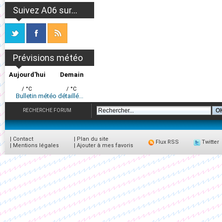
Suivez A06 sur...
Prévisions météo
Aujourd'hui
Demain
/ °C
/ °C
Bulletin météo détaillé...
RECHERCHE FORUM
|
Contact
|
Plan du site
Flux RSS
Twitter
|
Mentions légales
|
Ajouter à mes favoris