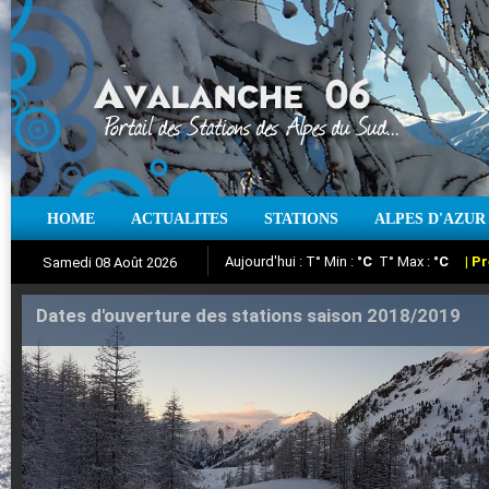
Aujourd'hui : T° Min :
°C
T° Max :
°C
|
Pr
HOME
ACTUALITES
STATIONS
ALPES D'AZUR
Samedi 08 Août 2026
Iso à 0° :
m
Neige sur 12 heures :
cm
Vent
Suivez en direct l'actualité des stations