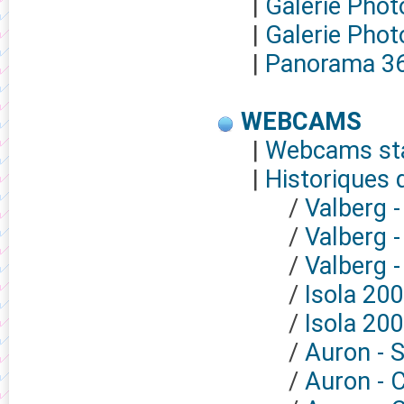
|
Galerie Phot
|
Galerie Phot
|
Panorama 3
WEBCAMS
|
Webcams sta
|
Historiques
/
Valberg -
/
Valberg -
/
Valberg 
/
Isola 200
/
Isola 20
/
Auron - S
/
Auron - 