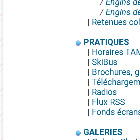
/
Engins d
/
Engins d
|
Retenues col
PRATIQUES
|
Horaires TA
|
SkiBus
|
Brochures, g
|
Téléchargeme
|
Radios
|
Flux RSS
|
Fonds écran
GALERIES