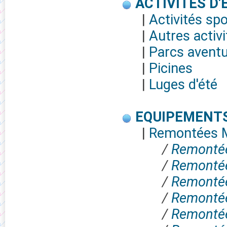
ACTIVITES D'
|
Activités spo
|
Autres activi
|
Parcs avent
|
Picines
|
Luges d'été
EQUIPEMENT
|
Remontées 
/
Remontée
/
Remontée
/
Remontée
/
Remontée
/
Remontée