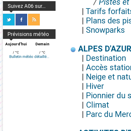
/
Pistes et
Suivez A06 sur...
|
Tarifs forfait
|
Plans des pi
|
Snowparks
Prévisions météo
Aujourd'hui
Demain
ALPES D'AZU
/ °C
/ °C
|
Destination
Bulletin météo détaillé...
|
Accès statio
|
Neige et nat
|
Hiver
|
Pionnier du s
|
Climat
|
Parc du Mer