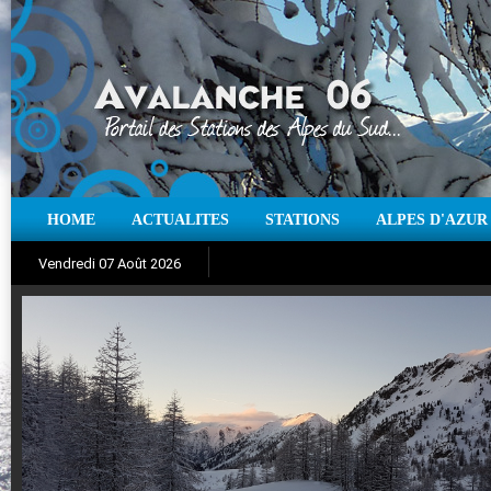
HOME
ACTUALITES
STATIONS
ALPES D'AZUR
Iso à 0° :
m
Neige sur 12 heures :
cm
Vent
Vendredi 07 Août 2026
Aujourd'hui : T° Min :
Suivez en direct l'actualité des stations
°C
T° Max :
°C
|
Pr