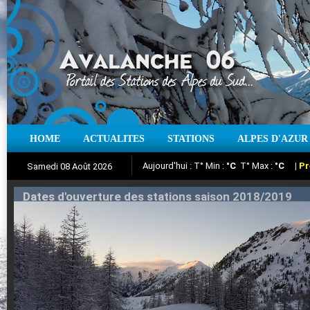
HOME
ACTUALITES
STATIONS
ALPES D'AZUR
Iso à 0° :
m
Neige sur 12 heures :
cm
Vent
Samedi 08 Août 2026
Aujourd'hui : T° Min :
Suivez en direct l'actualité des stations
°C
T° Max :
°C
|
Pr