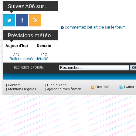
Suivez A06 sur...
Commentez cet article sur le forum
Prévisions météo
Aujourd'hui
Demain
/ °C
/ °C
Bulletin météo détaillé...
RECHERCHE FORUM
|
Contact
|
Plan du site
Flux RSS
Twitter
|
Mentions légales
|
Ajouter à mes favoris