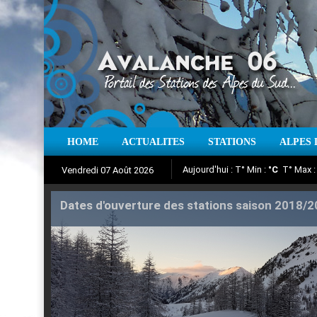
Aujourd'hui : T° Min :
°C
T° Max 
HOME
ACTUALITES
STATIONS
ALPES 
Vendredi 07 Août 2026
Iso à 0° :
m
Neige sur 12 heures 
Suivez en direct l'actualité des