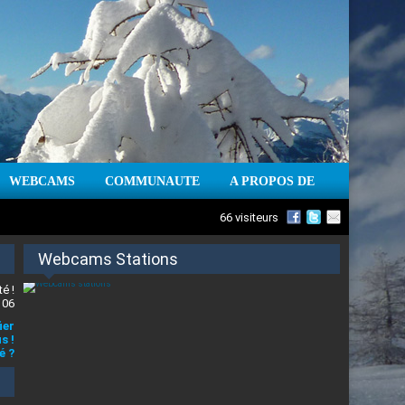
WEBCAMS
COMMUNAUTE
A PROPOS DE
66 visiteurs
Webcams Stations
é !
 06
ier
s !
é ?