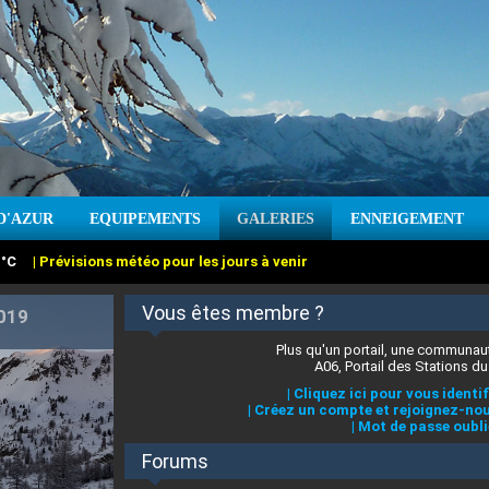
:
°C
|
Prévisions météo pour les jours à venir
D'AZUR
EQUIPEMENTS
GALERIES
ENNEIGEMENT
:
cm
Vent :
|
Prévisions météo pour les jours à venir
Vous êtes membre ?
Plus qu'un portail, une communaut
A06, Portail des Stations du
|
Cliquez ici pour vous identif
|
Créez un compte et rejoignez-nou
|
Mot de passe oubli
Forums
 stations des Alpes-Maritimes
|
Cliquez ici pour en savoir plus