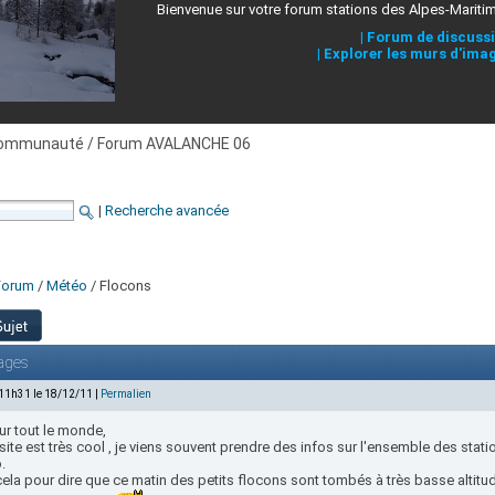
Bienvenue sur votre forum stations des Alpes-Mariti
|
Forum de discuss
|
Explorer les murs d'ima
ommunauté / Forum AVALANCHE 06
|
Recherche avancée
Forum
/
Météo
/ Flocons
ages
 11h31 le 18/12/11 |
Permalien
ur tout le monde,
site est très cool , je viens souvent prendre des infos sur l'ensemble des stati
.
cela pour dire que ce matin des petits flocons sont tombés à très basse altit