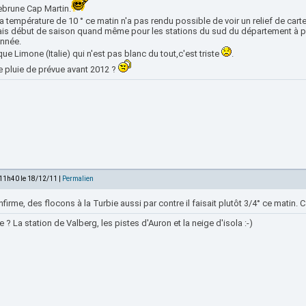
brune Cap Martin.
a température de 10 ° ce matin n'a pas rendu possible de voir un relief de cart
is début de saison quand même pour les stations du sud du département à par
année.
que Limone (Italie) qui n'est pas blanc du tout,c'est triste
.
e pluie de prévue avant 2012 ?
 11h40 le 18/12/11 |
Permalien
firme, des flocons à la Turbie aussi par contre il faisait plutôt 3/4° ce matin. Ca
e ? La station de Valberg, les pistes d'Auron et la neige d'isola :-)