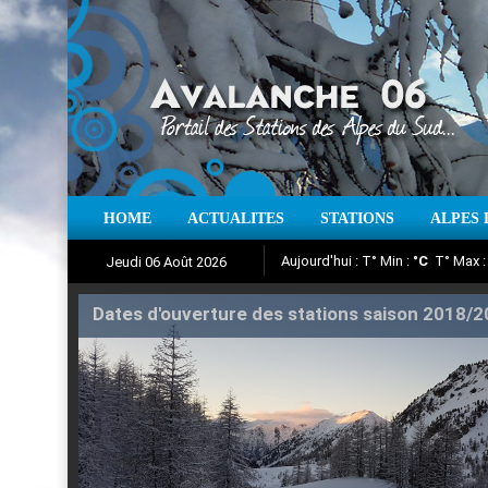
HOME
ACTUALITES
STATIONS
ALPES 
Iso à 0° :
m
Neige sur 12 heures 
Jeudi 06 Août 2026
Aujourd'hui : T° Min :
Suivez en direct l'actualité des
°C
T° Max 