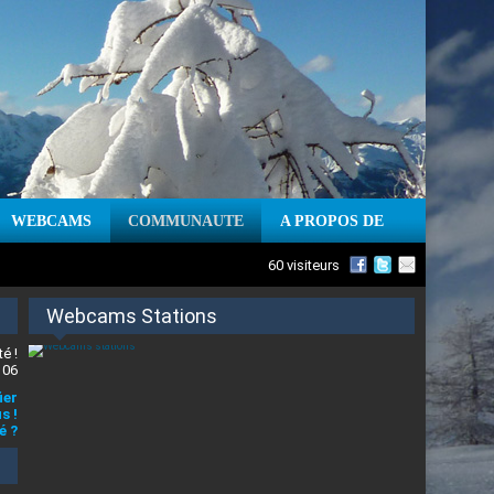
WEBCAMS
COMMUNAUTE
A PROPOS DE
60 visiteurs
Webcams Stations
é !
 06
ier
s !
é ?