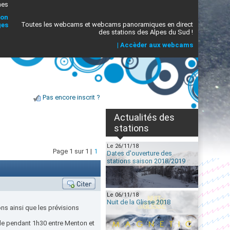
mes
ion
Toutes les webcams et webcams panoramiques en direct
ges
des stations des Alpes du Sud !
|
Accèder aux webcams
Pas encore inscrit ?
Actualités des
stations
Le 26/11/18
Page 1 sur 1 |
1
Dates d'ouverture des
stations saison 2018/2019
Le 06/11/18
Nuit de la Glisse 2018
ons ainsi que les prévisions
ude pendant 1h30 entre Menton et