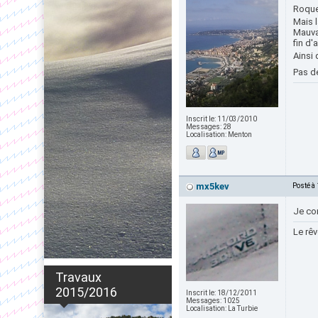
Roque
Mais l
Mauva
fin d'
Ainsi 
Pas d
Inscrit le:
11/03/2010
Messages:
28
Localisation:
Menton
mx5kev
Posté à
Je con
Le rêv
Travaux
2015/2016
Inscrit le:
18/12/2011
Messages:
1025
Localisation:
La Turbie