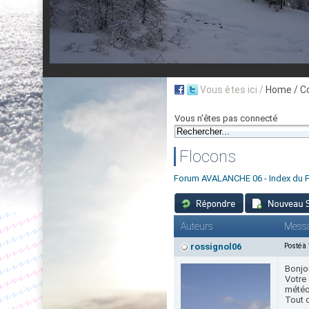
Vous êtes ici /
Home
/ C
Vous n'êtes pas connecté
Flocons
Forum AVALANCHE 06 - Index du 
Auteurs
Mess
rossignol06
Posté à
Bonjo
Votre 
météo
Tout 