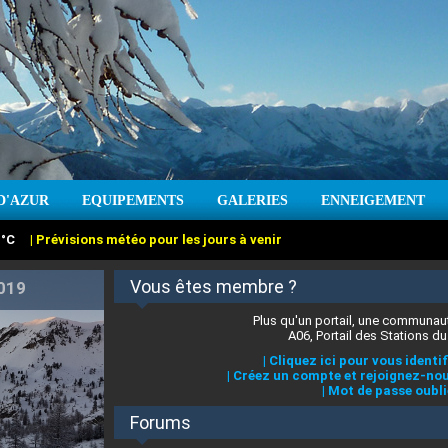
D'AZUR
EQUIPEMENTS
GALERIES
ENNEIGEMENT
:
cm
Vent :
|
Prévisions météo pour les jours à venir
Vous êtes membre ?
Plus qu'un portail, une communaut
A06, Portail des Stations du
|
Cliquez ici pour vous identif
|
Créez un compte et rejoignez-nou
|
Mot de passe oubli
Forums
 stations des Alpes-Maritimes
:
°C
|
Prévisions météo pour les jours à venir
|
Cliquez ici pour en savoir plus