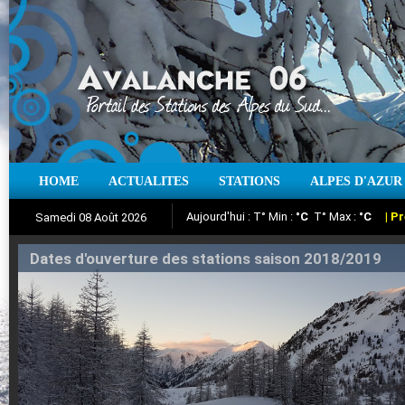
Aujourd'hui : T° Min :
°C
T° Max :
°C
|
Pr
HOME
ACTUALITES
STATIONS
ALPES D'AZUR
Iso à 0° :
m
Neige sur 12 heures :
cm
Vent
Samedi 08 Août 2026
Suivez en direct l'actualité des stations