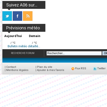
Suivez A06 sur...
Prévisions météo
Aujourd'hui
Demain
/ °C
/ °C
Bulletin météo détaillé...
RECHERCHE FORUM
|
Contact
|
Plan du site
Flux RSS
Twitter
|
Mentions légales
|
Ajouter à mes favoris