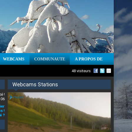
WEBCAMS
COMMUNAUTE
A PROPOS DE
48 visiteurs
Webcams Stations
é !
 06
ier
s !
é ?