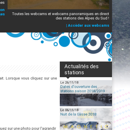
mes
ion
Toutes les webcams et webcams panoramiques en direct
ges
des stations des Alpes du Sud !
|
Accèder aux webcams
Actualités des
stations
it. Lorsque vous cliquez sur une
Le 26/11/18
Dates d'ouverture des
stations saison 2018/2019
Le 06/11/18
Nuit de la Glisse 2018
quez sur une photo pour l'agrandir