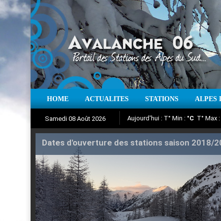
Aujourd'hui : T° Min :
°C
T° Max 
HOME
ACTUALITES
STATIONS
ALPES 
Samedi 08 Août 2026
Iso à 0° :
m
Neige sur 12 heures 
Suivez en direct l'actualité des