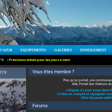
:
°C
|
Prévisions météo pour les jours à venir
D'AZUR
EQUIPEMENTS
GALERIES
ENNEIGEMENT
:
cm
Vent :
|
Prévisions météo pour les jours à venir
Vous êtes membre ?
Plus qu'un portail, une communaut
A06, Portail des Stations du
|
Cliquez ici pour vous identif
|
Créez un compte et rejoignez-nou
|
Mot de passe oubli
Forums
 stations des Alpes-Maritimes
|
Cliquez ici pour en savoir plus