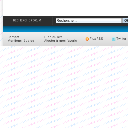
RECHERCHE FORUM
|
Contact
|
Plan du site
Flux RSS
Twitter
|
Mentions légales
|
Ajouter à mes favoris