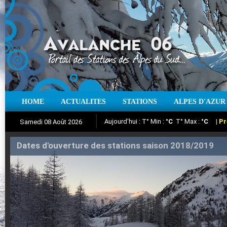
Aujourd'hui : T° Min :
°C
T° Max :
°C
|
Pr
HOME
ACTUALITES
STATIONS
ALPES D'AZUR
Samedi 08 Août 2026
Iso à 0° :
m
Neige sur 12 heures :
cm
Vent
Suivez en direct l'actualité des stations