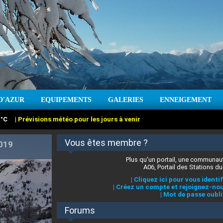
:
°C
|
Prévisions météo pour les jours à venir
D'AZUR
EQUIPEMENTS
GALERIES
ENNEIGEMENT
2019
Vous êtes membre ?
Plus qu'un portail, une communaut
A06, Portail des Stations du
|
Cliquez ici pour vous identif
|
Créez un compte et rejoignez-nou
|
Mot de passe oubli
:
cm
Vent :
|
Prévisions météo pour les jours à venir
Forums
 stations des Alpes-Maritimes
|
Cliquez ici pour en savoir plus