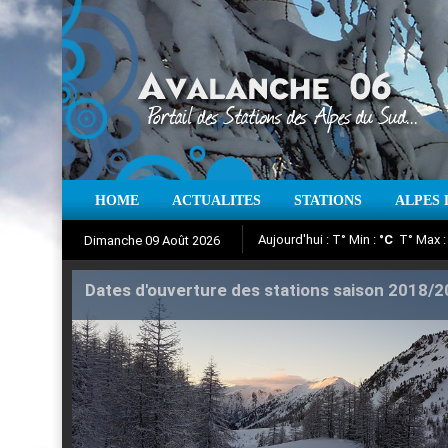
Aujourd'hui : T° Min :
°C
T° Max 
HOME
ACTUALITES
STATIONS
ALPES 
Dimanche 09 Août 2026
Dates d'ouverture des stations saison 2018/
Iso à 0° :
m
Neige sur 12 heures 
Suivez en direct l'actualité des