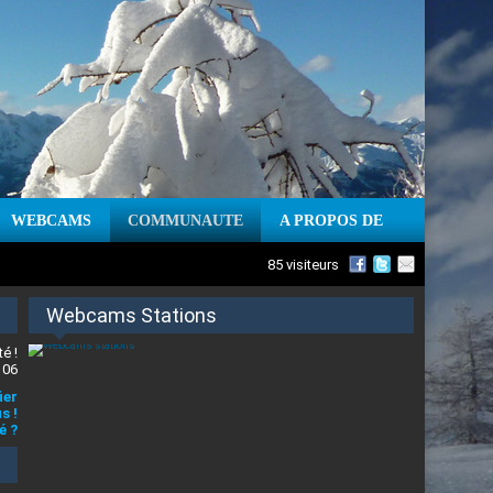
WEBCAMS
COMMUNAUTE
A PROPOS DE
85 visiteurs
Webcams Stations
é !
 06
ier
s !
é ?