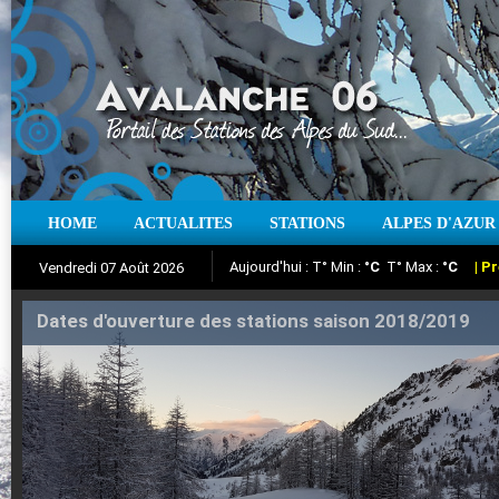
Aujourd'hui : T° Min :
°C
T° Max :
°C
|
Pr
HOME
ACTUALITES
STATIONS
ALPES D'AZUR
Vendredi 07 Août 2026
Iso à 0° :
m
Neige sur 12 heures :
cm
Vent
Suivez en direct l'actualité des stations