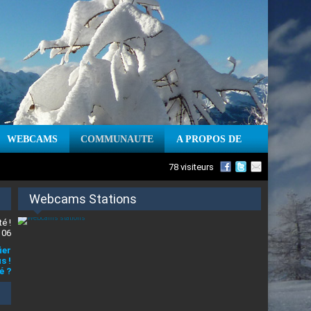
WEBCAMS
COMMUNAUTE
A PROPOS DE
78 visiteurs
Webcams Stations
é !
 06
ier
s !
é ?