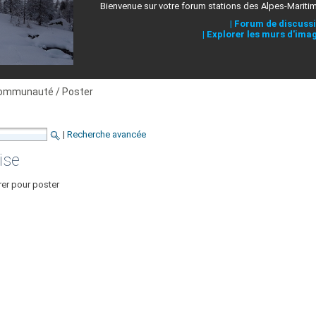
Bienvenue sur votre forum stations des Alpes-Mariti
|
Forum de discuss
|
Explorer les murs d'ima
ommunauté / Poster
|
Recherche avancée
ise
rer pour poster