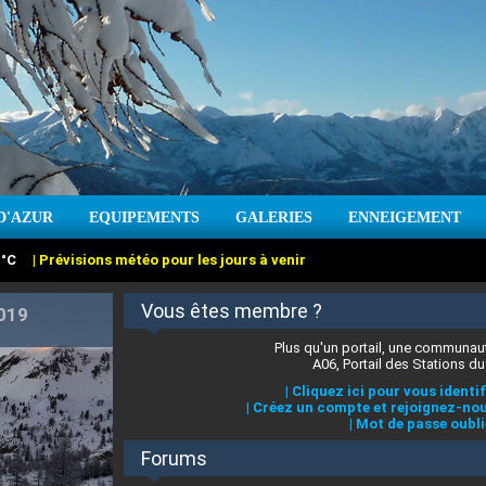
:
°C
|
Prévisions météo pour les jours à venir
D'AZUR
EQUIPEMENTS
GALERIES
ENNEIGEMENT
2019
Vous êtes membre ?
Plus qu'un portail, une communaut
A06, Portail des Stations du
|
Cliquez ici pour vous identif
:
cm
Vent :
|
Prévisions météo pour les jours à venir
|
Créez un compte et rejoignez-nou
|
Mot de passe oubli
Forums
 stations des Alpes-Maritimes
|
Cliquez ici pour en savoir plus