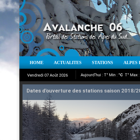
Aujourd'hui : T° Min :
°C
T° Max 
HOME
ACTUALITES
STATIONS
ALPES 
Vendredi 07 Août 2026
Dates d'ouverture des stations saison 2018/
Iso à 0° :
m
Neige sur 12 heures 
Suivez en direct l'actualité des