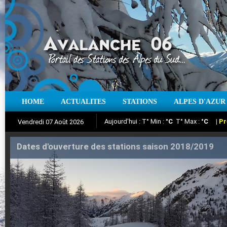
Aujourd'hui : T° Min :
°C
T° Max :
°C
|
Pr
HOME
ACTUALITES
STATIONS
ALPES D'AZUR
Vendredi 07 Août 2026
Iso à 0° :
m
Neige sur 12 heures :
cm
Vent
Suivez en direct l'actualité des stations