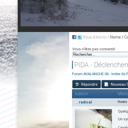
Vous êtes ici /
Home
/ C
Vous n'êtes pas connecté
PIDA - Déclenche
Forum AVALANCHE 06 - Index du 
Auteurs
Mess
radical
Posté à
Quelqu
Un sy
L'aval