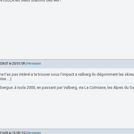
 ISOLA les seuls stations des AM !
 20h07 le 20/01/09 |
Permalien
he t'as pas intérré a te trouver sous l'impact a valberg ils dégomment les skieu
tes....)
bergue..à Isola 2000, en passant par Valberg, via La Colmiane, les Alpes du Sud
 21h05 le 15/03/10 |
Permalien