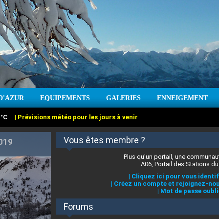
:
°C
|
Prévisions météo pour les jours à venir
D'AZUR
EQUIPEMENTS
GALERIES
ENNEIGEMENT
Vous êtes membre ?
:
cm
Vent :
|
Prévisions météo pour les jours à venir
Plus qu'un portail, une communaut
A06, Portail des Stations du
|
Cliquez ici pour vous identif
|
Créez un compte et rejoignez-nou
|
Mot de passe oubli
Forums
 stations des Alpes-Maritimes
|
Cliquez ici pour en savoir plus