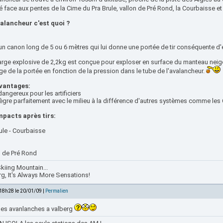
é face aux pentes de la Cime du Pra Brule, vallon de Pré Rond, la Courbaisse et
alancheur c'est quoi ?
 un canon long de 5 ou 6 mètres qui lui donne une portée de tir conséquente 
arge explosive de 2,2kg est conçue pour exploser en surface du manteau neig
e de la portée en fonction de la pression dans le tube de l'avalancheur.
vantages:
dangereux pour les artificiers
tègre parfaitement avec le milieu à la différence d'autres systèmes comme les 
mpacts après tirs:
ule - Courbaisse
n de Pré Rond
kiing Mountain...
rg, It's Always More Sensations!
 18h28 le 20/01/09 |
Permalien
 des avanlanches a valberg