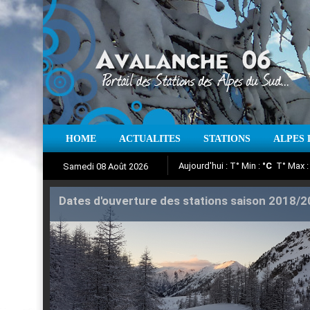
Aujourd'hui : T° Min :
°C
T° Max 
HOME
ACTUALITES
STATIONS
ALPES 
Samedi 08 Août 2026
Iso à 0° :
m
Neige sur 12 heures 
Suivez en direct l'actualité des