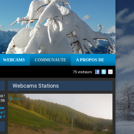
WEBCAMS
COMMUNAUTE
A PROPOS DE
75 visiteurs
Webcams Stations
é !
 06
ier
s !
é ?