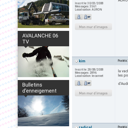
AURON
Inscrit le:
30/03/2008
Messages:
3561
Localisation:
AURON
AVALANCHE 06
TV
kim
Posté à
Inscrit le:
28/08/2008
la vac
Messages:
2896
les pis
Localisation:
le cannet
d'Audi
Bulletins
d'enneigement
radical
Posté à