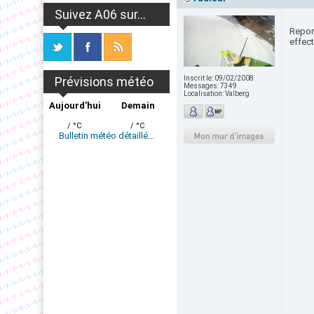
Suivez A06 sur...
Repor
effect
Prévisions météo
Inscrit le:
09/02/2008
Messages:
7349
Localisation:
Valberg
Aujourd'hui
Demain
/ °C
/ °C
Bulletin météo détaillé...