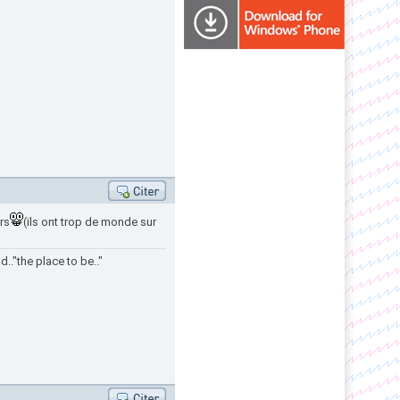
rs
(ils ont trop de monde sur
.."the place to be.."