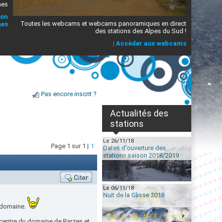
mes
ion
Toutes les webcams et webcams panoramiques en direct
ges
des stations des Alpes du Sud !
|
Accèder aux webcams
Pas encore inscrit ?
Actualités des
stations
Le 26/11/18
Page 1 sur 1 |
1
Dates d'ouverture des
stations saison 2018/2019
Le 06/11/18
Nuit de la Glisse 2018
e domaine.
u centre du domaine de Barzes et