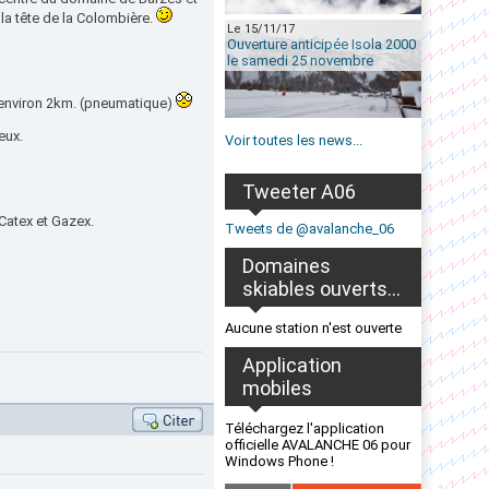
 la tête de la Colombière.
Le 15/11/17
Ouverture anticipée Isola 2000
le samedi 25 novembre
d'environ 2km. (pneumatique)
eux.
Voir toutes les news...
Tweeter A06
Catex et Gazex.
Tweets de @avalanche_06
Domaines
skiables ouverts...
Aucune station n'est ouverte
Application
mobiles
Téléchargez l'application
officielle AVALANCHE 06 pour
Windows Phone !