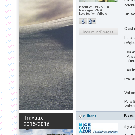
orient
Inscrit le:
09/02/2008
Messages:
7349
Un av
Localisation:
Valberg
C'est
La ch
Réglag
Les a
- Pas 
- S'in
Les i
Pra Br
Vallo
Pure S
Valbe
gilbert
Posté à
Travaux
2015/2016
il y a