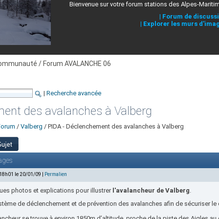
Bienvenue sur votre forum stations des Alpes-Mariti
|
Forum de discuss
|
Explorer les murs d'ima
ommunauté / Forum AVALANCHE 06
|
Recherche avancée
ment des avalanches à Valberg
Forum
/
Valberg
/ PIDA - Déclenchement des avalanches à Valberg
ages
 18h01 le 20/01/09 |
Permalien
es photos et explications pour illustrer
l'avalancheur de Valberg
.
stème de déclenchement et de prévention des avalanches afin de sécuriser l
ancheur se trouve à environ 1850m d’altitude, proche de la piste des Aigles a