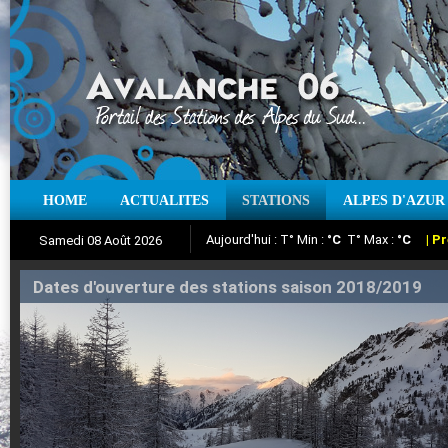
Aujourd'hui : T° Min :
°C
T° Max :
°C
|
Pr
HOME
ACTUALITES
STATIONS
ALPES D'AZUR
Samedi 08 Août 2026
Iso à 0° :
m
Neige sur 12 heures :
cm
Vent
Suivez en direct l'actualité des stations