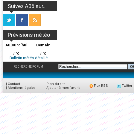
Suivez A06 sur...
Prévisions météo
Aujourd'hui
Demain
/ °C
/ °C
Bulletin météo détaillé...
RECHERCHE FORUM
|
Contact
|
Plan du site
Flux RSS
Twitter
|
Mentions légales
|
Ajouter à mes favoris