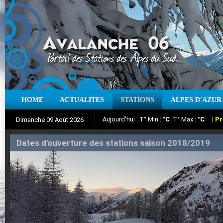
Aujourd'hui : T° Min :
°C
T° Max :
°C
|
Pr
HOME
ACTUALITES
STATIONS
ALPES D'AZUR
Dimanche 09 Août 2026
Iso à 0° :
m
Neige sur 12 heures :
cm
Vent
Suivez en direct l'actualité des stations