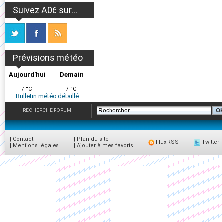
Suivez A06 sur...
Prévisions météo
Aujourd'hui
Demain
/ °C
/ °C
Bulletin météo détaillé...
RECHERCHE FORUM
|
Contact
|
Plan du site
Flux RSS
Twitter
|
Mentions légales
|
Ajouter à mes favoris