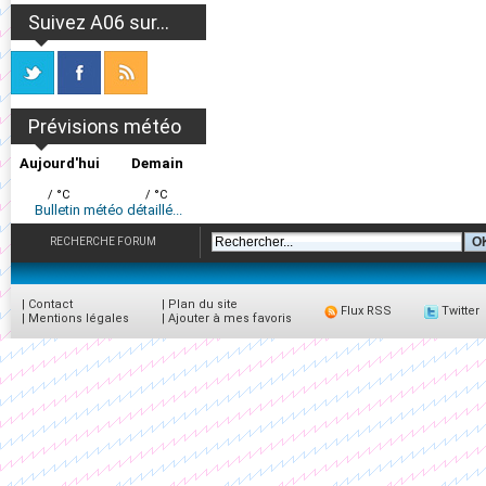
Suivez A06 sur...
Prévisions météo
Aujourd'hui
Demain
/ °C
/ °C
Bulletin météo détaillé...
RECHERCHE FORUM
|
Contact
|
Plan du site
Flux RSS
Twitter
|
Mentions légales
|
Ajouter à mes favoris