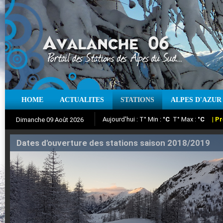
Aujourd'hui : T° Min :
°C
T° Max :
°C
|
Pr
HOME
ACTUALITES
STATIONS
ALPES D'AZUR
Dimanche 09 Août 2026
Iso à 0° :
m
Neige sur 12 heures :
cm
Vent
Suivez en direct l'actualité des stations