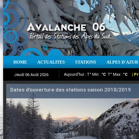
Aujourd'hui : T° Min :
°C
T° Max :
°C
|
Pr
HOME
ACTUALITES
STATIONS
ALPES D'AZUR
Jeudi 06 Août 2026
Iso à 0° :
m
Neige sur 12 heures :
cm
Vent
Suivez en direct l'actualité des stations