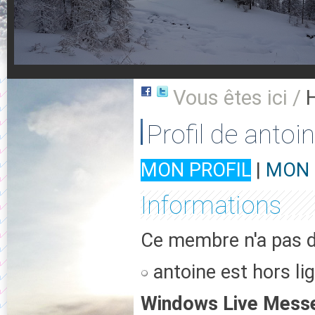
Vous êtes ici /
Profil de antoi
MON PROFIL
|
MON 
Informations
Ce membre n'a pas d'
antoine est hors li
Windows Live Mess