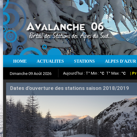
Aujourd'hui : T° Min :
°C
T° Max :
°C
|
Pr
HOME
ACTUALITES
STATIONS
ALPES D'AZUR
Dimanche 09 Août 2026
Iso à 0° :
m
Neige sur 12 heures :
cm
Vent
Suivez en direct l'actualité des stations