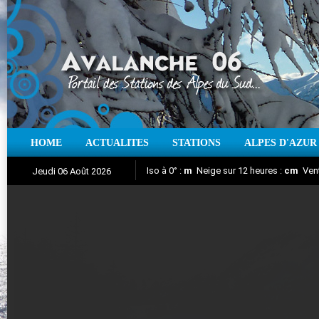
HOME
ACTUALITES
STATIONS
ALPES D'AZUR
Iso à 0° :
m
Neige sur 12 heures :
cm
Vent
Jeudi 06 Août 2026
Nuit de la Glisse 2018
Aujourd'hui : T° Min :
Suivez en direct l'actualité des stations
°C
T° Max :
°C
|
Pr