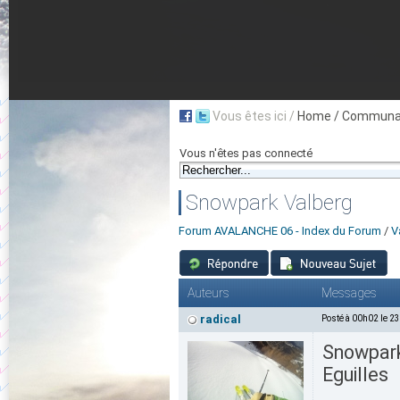
Vous êtes ici /
Home
/ Communau
Vous n'êtes pas connecté
Snowpark Valberg
Forum AVALANCHE 06 - Index du Forum
/
V
Auteurs
Messages
radical
Posté à 00h02 le 2
Snowpark
Eguilles