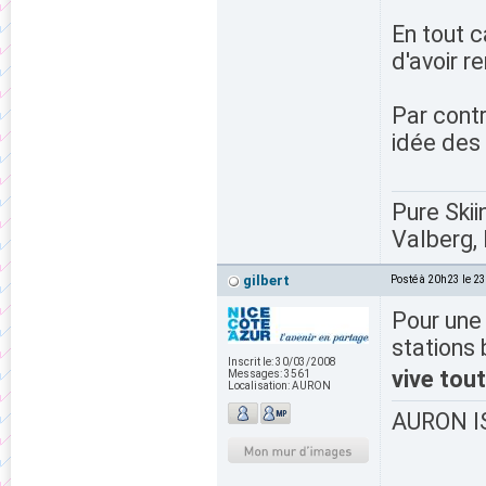
En tout c
d'avoir r
Par contr
idée des
Pure Skii
Valberg, 
gilbert
Posté à 20h23 le 2
Pour une 
stations
Inscrit le:
30/03/2008
vive tou
Messages:
3561
Localisation:
AURON
AURON IS