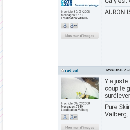
Ca y est
AURON IS
Inscrit le:
30/03/2008
Messages:
3561
Localisation:
AURON
radical
Posté à 00h36 le 2
Y a juste
coup le g
surélever
Inscrit le:
09/02/2008
Pure Skii
Messages:
7349
Localisation:
Valberg
Valberg, 