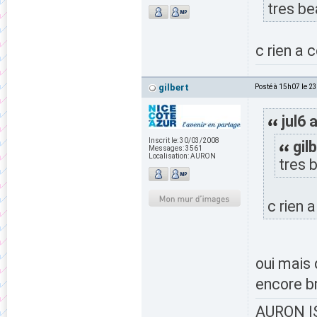
tres be
c rien a 
gilbert
Posté à 15h07 le 2
jul6 a
Inscrit le:
30/03/2008
gilb
Messages:
3561
Localisation:
AURON
tres 
c rien 
oui mais
encore b
AURON IS