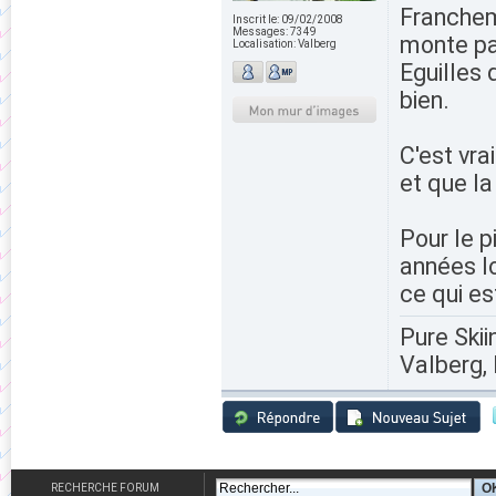
Francheme
Inscrit le:
09/02/2008
Messages:
7349
monte pa
Localisation:
Valberg
Eguilles 
bien.
C'est vra
et que la
Pour le p
années lo
ce qui es
Pure Skii
Valberg, 
RECHERCHE FORUM