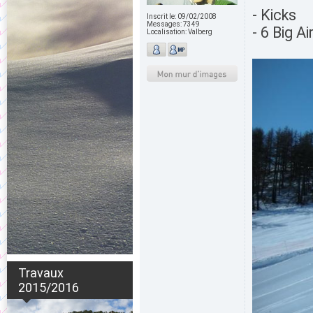
- Kicks
Inscrit le:
09/02/2008
Messages:
7349
- 6 Big A
Localisation:
Valberg
Travaux
2015/2016