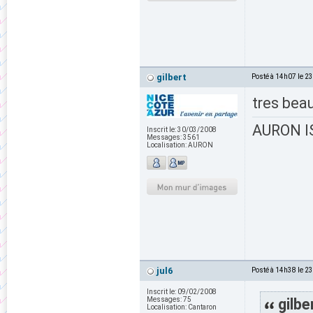
gilbert
Posté à 14h07 le 2
tres bea
AURON IS
Inscrit le:
30/03/2008
Messages:
3561
Localisation:
AURON
jul6
Posté à 14h38 le 2
Inscrit le:
09/02/2008
Messages:
75
gilbe
Localisation:
Cantaron