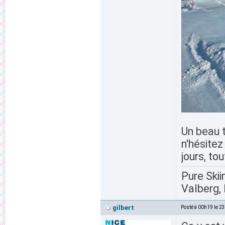
Un beau t
n'hésitez
jours, tou
Pure Skii
Valberg, 
gilbert
Posté à 00h19 le 2