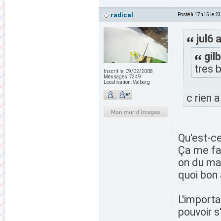
radical
Posté à 17h15 le 2
jul6 a
gilb
tres 
Inscrit le:
09/02/2008
Messages:
7349
Localisation:
Valberg
c rien 
Qu'est-ce
Ça me fai
on du mal
quoi bon 
L'importa
pouvoir s