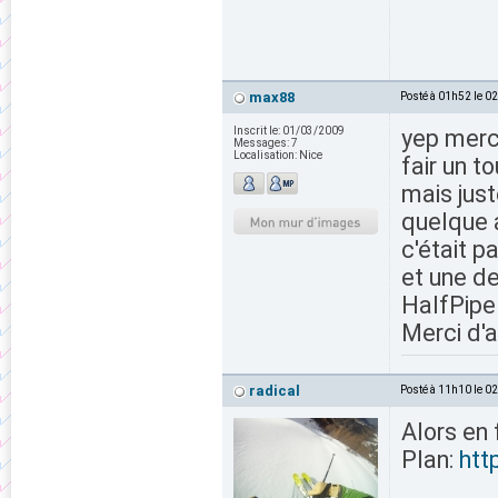
max88
Posté à 01h52 le 0
Inscrit le:
01/03/2009
yep merci
Messages:
7
Localisation:
Nice
fair un to
mais jus
quelque a
c'était p
et une de
HalfPipe 
Merci d'a
radical
Posté à 11h10 le 0
Alors en 
Plan:
htt