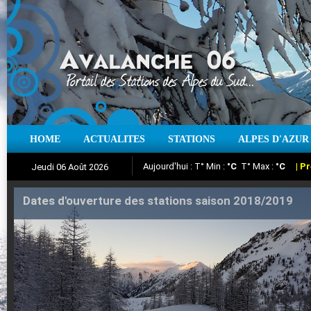
Aujourd'hui : T° Min :
°C
T° Max :
°C
|
Pr
HOME
ACTUALITES
STATIONS
ALPES D'AZUR
Jeudi 06 Août 2026
Iso à 0° :
m
Neige sur 12 heures :
cm
Vent
Suivez en direct l'actualité des stations