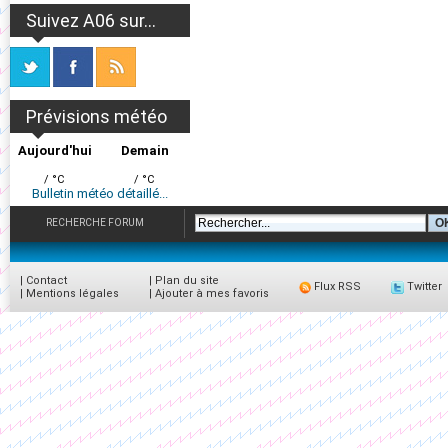
Suivez A06 sur...
Prévisions météo
Aujourd'hui
Demain
/ °C
/ °C
Bulletin météo détaillé...
RECHERCHE FORUM
|
Contact
|
Plan du site
Flux RSS
Twitter
|
Mentions légales
|
Ajouter à mes favoris