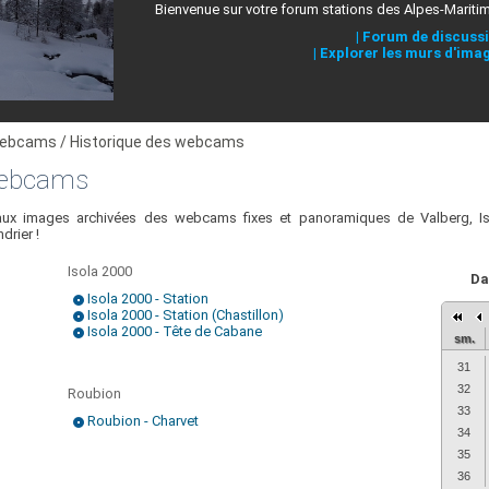
Bienvenue sur votre forum stations des Alpes-Mariti
|
Forum de discuss
|
Explorer les murs d'ima
ebcams / Historique des webcams
webcams
ux images archivées des webcams fixes et panoramiques de Valberg, Iso
drier !
Isola 2000
Da
Isola 2000 - Station
Isola 2000 - Station (Chastillon)
Isola 2000 - Tête de Cabane
sm.
31
32
Roubion
33
Roubion - Charvet
34
35
36