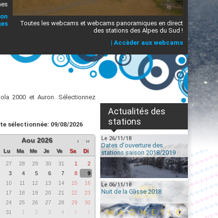
mes
ion
Toutes les webcams et webcams panoramiques en direct
ges
des stations des Alpes du Sud !
|
Accèder aux webcams
la 2000 et Auron. Sélectionnez
Actualités des
stations
te sélectionnée: 09/08/2026
Le 26/11/18
Aou 2026
Dates d'ouverture des
Lu
Ma
Me
Je
Ve
Sa
Di
stations saison 2018/2019
27
28
29
30
31
1
2
3
4
5
6
7
8
9
10
11
12
13
14
15
16
Le 06/11/18
Nuit de la Glisse 2018
17
18
19
20
21
22
23
24
25
26
27
28
29
30
31
1
2
3
4
5
6