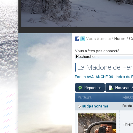
Vous êtes ici /
Home
/ C
Vous n'êtes pas connecté
La Madone de Fen
Forum AVALANCHE 06 - Index du 
Auteurs
Mess
sudpanorama
Posté à
Thierr