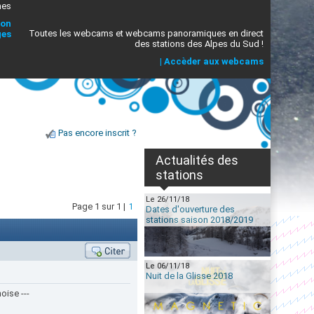
mes
ion
Toutes les webcams et webcams panoramiques en direct
ges
des stations des Alpes du Sud !
|
Accèder aux webcams
Pas encore inscrit ?
Actualités des
stations
Le 26/11/18
Page 1 sur 1 |
1
Dates d'ouverture des
stations saison 2018/2019
Le 06/11/18
Nuit de la Glisse 2018
oise ---