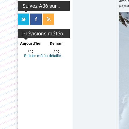
Ambian
Suivez A06 sur...
paysa
Prévisions météo
Aujourd'hui
Demain
/ °C
/ °C
Bulletin météo détaillé...