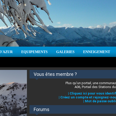
D'AZUR
EQUIPEMENTS
GALERIES
ENNEIGEMENT
:
cm
Vent :
|
Prévisions météo pour les jours à venir
Vous êtes membre ?
Plus qu'un portail, une communaut
A06, Portail des Stations du
|
Cliquez ici pour vous identif
|
Créez un compte et rejoignez-nou
|
Mot de passe oubli
Forums
 stations des Alpes-Maritimes
:
°C
|
Prévisions météo pour les jours à venir
|
Cliquez ici pour en savoir plus