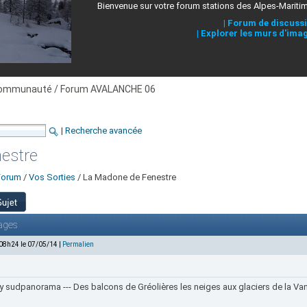
Bienvenue sur votre forum stations des Alpes-Mariti
|
Forum de discuss
|
Explorer les murs d'ima
ommunauté / Forum AVALANCHE 06
|
Recherche avancée
estre
Forum
/
Vos Sorties
/ La Madone de Fenestre
ages
 08h24 le 07/05/14 |
Permalien
y sudpanorama --- Des balcons de Gréolières les neiges aux glaciers de la Van