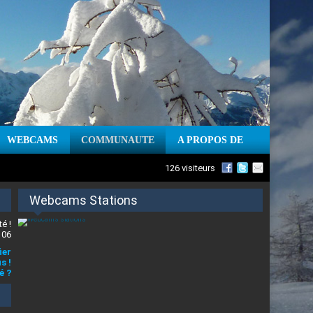
WEBCAMS
COMMUNAUTE
A PROPOS DE
126 visiteurs
Webcams Stations
é !
 06
ier
s !
é ?