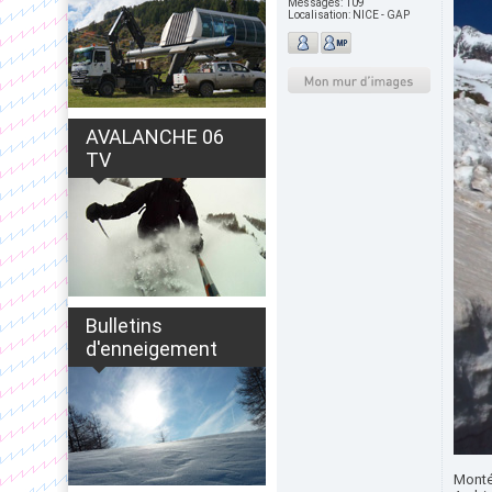
Messages:
109
Localisation:
NICE - GAP
AVALANCHE 06
TV
Bulletins
d'enneigement
Monté