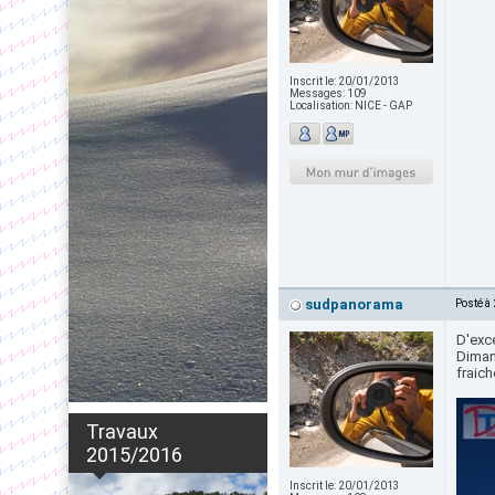
Inscrit le:
20/01/2013
Messages:
109
Localisation:
NICE - GAP
sudpanorama
Posté à
D'exc
Diman
fraich
Travaux
2015/2016
Inscrit le:
20/01/2013