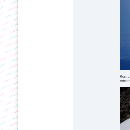
Remon
comme