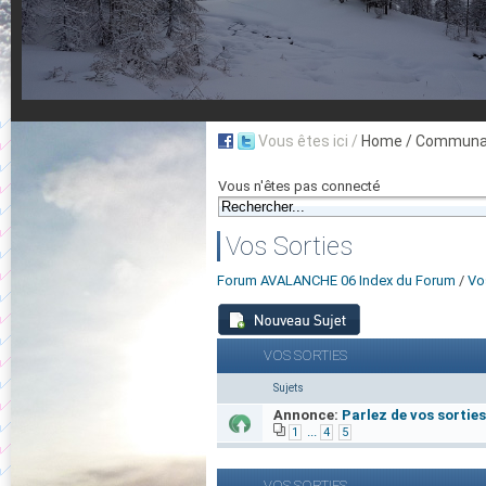
Vous êtes ici /
Home
/ Communau
Vous n'êtes pas connecté
Vos Sorties
Forum AVALANCHE 06 Index du Forum
/
Vo
VOS SORTIES
Sujets
Annonce:
Parlez de vos sorties.
...
1
4
5
VOS SORTIES