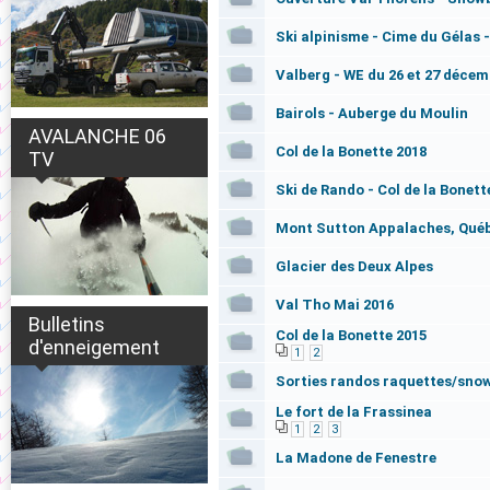
Ski alpinisme - Cime du Gélas -
Valberg - WE du 26 et 27 décem
Bairols - Auberge du Moulin
AVALANCHE 06
Col de la Bonette 2018
TV
Ski de Rando - Col de la Bonett
Mont Sutton Appalaches, Qué
Glacier des Deux Alpes
Val Tho Mai 2016
Bulletins
Col de la Bonette 2015
d'enneigement
1
2
Sorties randos raquettes/snow
Le fort de la Frassinea
1
2
3
La Madone de Fenestre