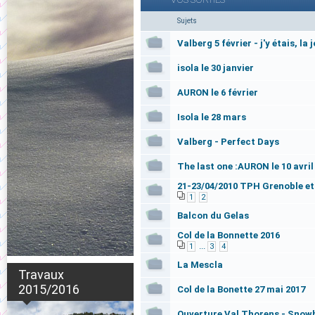
Sujets
Valberg 5 février - j'y étais, la 
isola le 30 janvier
AURON le 6 février
Isola le 28 mars
Valberg - Perfect Days
The last one :AURON le 10 avril
21-23/04/2010 TPH Grenoble et 
1
2
Balcon du Gelas
Col de la Bonnette 2016
...
1
3
4
La Mescla
Travaux
2015/2016
Col de la Bonette 27 mai 2017
Ouverture Val Thorens - Sno