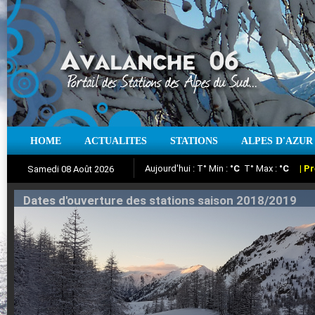
HOME
ACTUALITES
STATIONS
ALPES D'AZUR
Iso à 0° :
m
Neige sur 12 heures :
cm
Vent
Samedi 08 Août 2026
Aujourd'hui : T° Min :
Suivez en direct l'actualité des stations
°C
T° Max :
°C
|
Pr