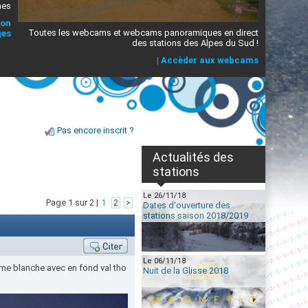
mes
ion
Toutes les webcams et webcams panoramiques en direct
ges
des stations des Alpes du Sud !
|
Accèder aux webcams
Pas encore inscrit ?
Actualités des
stations
Le 26/11/18
Page 1 sur 2 |
1
2
>
Dates d'ouverture des
stations saison 2018/2019
Le 06/11/18
dame blanche avec en fond val tho
Nuit de la Glisse 2018