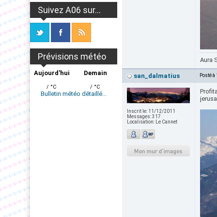
Suivez A06 sur...
Prévisions météo
Aura
Aujourd'hui
Demain
san_dalmatius
Posté à
/ °C
/ °C
Profi
Bulletin météo détaillé...
jerus
Inscrit le:
11/12/2011
Messages:
317
Localisation:
Le Cannet