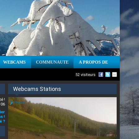
WEBCAMS
COMMUNAUTE
A PROPOS DE
52 visiteurs
Webcams Stations
é !
 06
ier
s !
é ?