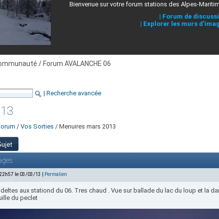
Bienvenue sur votre forum stations des Alpes-Mariti
|
Forum de discuss
|
Explorer les murs d'ima
ommunauté / Forum AVALANCHE 06
|
Recherche avancée
013
Forum
/
Vos Sorties
/ Menuires mars 2013
ages
 22h57 le 03/03/13 |
Permalien
ideltes aux stationd du 06. Tres chaud . Vue sur ballade du lac du loup et la 
uille du peclet