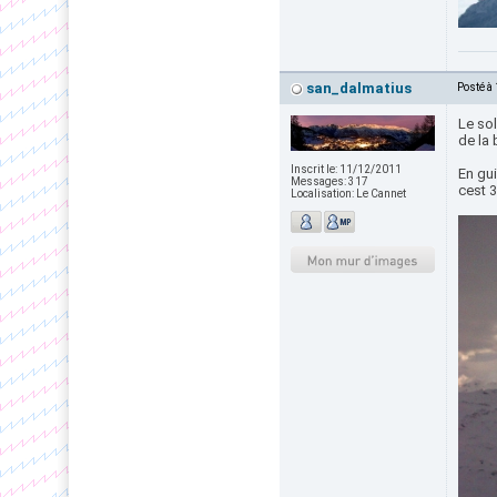
san_dalmatius
Posté à
Le sol
de la 
Inscrit le:
11/12/2011
En gui
Messages:
317
cest 3
Localisation:
Le Cannet