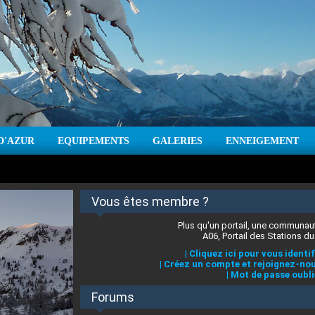
D'AZUR
EQUIPEMENTS
GALERIES
ENNEIGEMENT
:
cm
Vent :
|
Prévisions météo pour les jours à venir
Vous êtes membre ?
Plus qu'un portail, une communaut
A06, Portail des Stations du
|
Cliquez ici pour vous identif
|
Créez un compte et rejoignez-nou
|
Mot de passe oubli
Forums
 stations des Alpes-Maritimes
:
°C
|
Prévisions météo pour les jours à venir
|
Cliquez ici pour en savoir plus