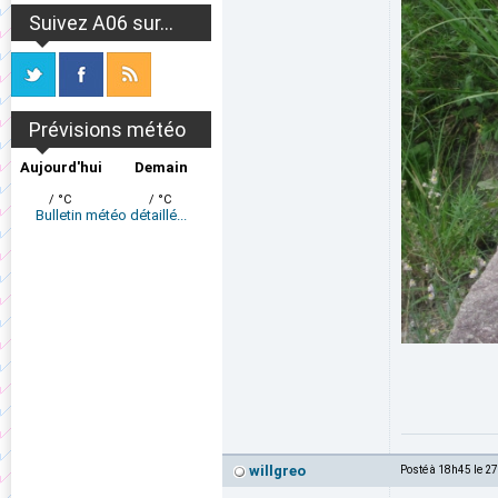
Suivez A06 sur...
Prévisions météo
Aujourd'hui
Demain
/ °C
/ °C
Bulletin météo détaillé...
willgreo
Posté à 18h45 le 2