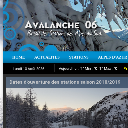
HOME
ACTUALITES
STATIONS
ALPES D'AZUR
Iso à 0° :
m
Neige sur 12 heures :
cm
Vent
Lundi 10 Août 2026
Aujourd'hui : T° Min :
Suivez en direct l'actualité des stations
°C
T° Max :
°C
|
Pr