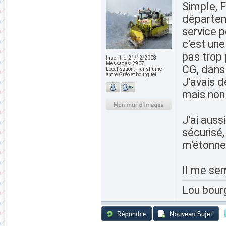
Simple, F
départem
service po
c'est une
pas trop 
Inscrit le:
21/12/2008
Messages:
2907
CG, dans 
Localisation:
Transhume
entre Gréo et bourguet
J'avais d
mais non 
J'ai auss
sécurisé,
m'étonne
Il me sem
Lou bour