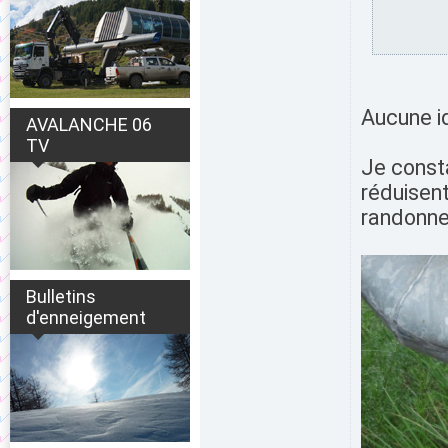
Aucune id
AVALANCHE 06
TV
Je consta
réduisent
randonne
Bulletins
d'enneigement