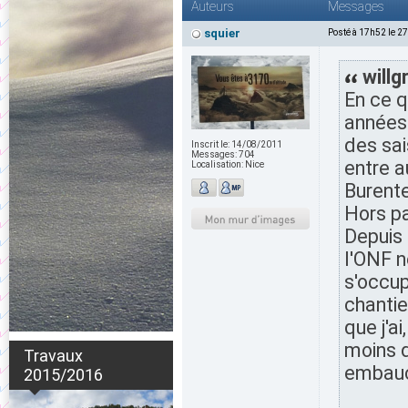
Auteurs
Messages
squier
Posté à 17h52 le 2
willg
En ce q
années 
des sai
Inscrit le:
14/08/2011
Messages:
704
entre a
Localisation:
Nice
Burente
Hors pa
Depuis 
l'ONF n
s'occup
chantie
que j'a
moins 
Travaux
embauc
2015/2016