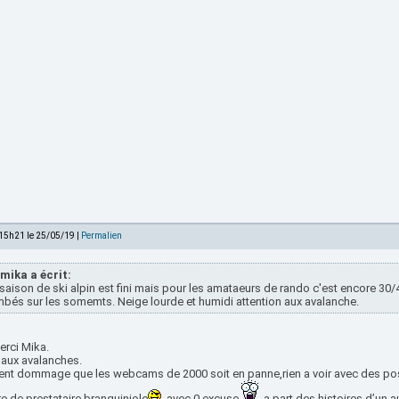
 15h21 le 25/05/19 |
Permalien
mika a écrit:
saison de ski alpin est fini mais pour les amataeurs de rando c'est encore 30/
bés sur les somemts. Neige lourde et humidi attention aux avalanche.
erci Mika.
 aux avalanches.
ent dommage que les webcams de 2000 soit en panne,rien a voir avec des pos
re de prestataire branquiniole
, avec 0 excuse
, a part des histoires d’un