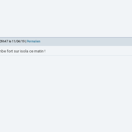
 09h47 le 11/04/19 |
Permalien
be fort sur isola ce matin !