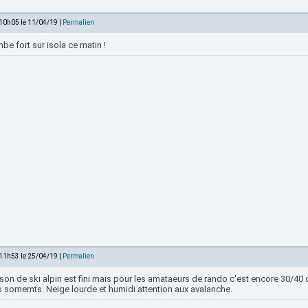
 10h05 le 11/04/19 |
Permalien
be fort sur isola ce matin !
 11h53 le 25/04/19 |
Permalien
son de ski alpin est fini mais pour les amataeurs de rando c'est encore 30/40
s somemts. Neige lourde et humidi attention aux avalanche.