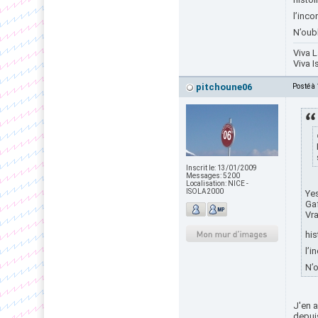
l’inc
N’oub
Viva L
Viva I
pitchoune06
Posté à
Inscrit le:
13/01/2009
Messages:
5200
Localisation:
NICE -
ISOLA2000
Yes
Gaf
Vra
his
l’i
N’
J'en 
depui