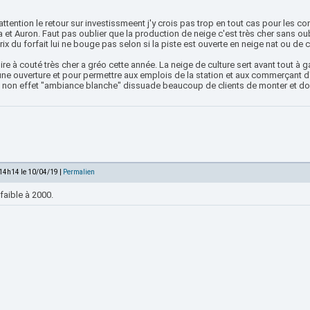
attention le retour sur investissmeent j'y crois pas trop en tout cas pour les c
a et Auron. Faut pas oublier que la production de neige c'est très cher sans o
prix du forfait lui ne bouge pas selon si la piste est ouverte en neige nat ou de c
ire à couté très cher a gréo cette année. La neige de culture sert avant tout 
ne ouverture et pour permettre aux emplois de la station et aux commerçant d'ê
e non effet "ambiance blanche" dissuade beaucoup de clients de monter et donc
 14h14 le 10/04/19 |
Permalien
faible à 2000.