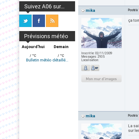
Suivez A06 sur...
mika
Posté à
ça tom
Prévisions météo
Aujourd'hui
Demain
Inscrit le:
02/11/2009
/ °C
/ °C
Messages:
2935
Bulletin météo détaillé...
Localisation:
mika
Posté à
La sai
sur le