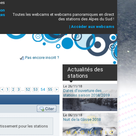
mes
ion
Toutes les webcams et webcams panoramiques en direct
ges
des stations des Alpes du Sud !
|
Accèder aux webcams
Pas encore inscrit ?
Actualités des
stations
Le 26/11/18
|
...
<
1
2
3
52
53
54
55
>
Dates d'ouverture des
stations saison 2018/2019
Le 06/11/18
Nuit de la Glisse 2018
estissement pour les stations