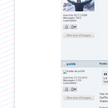
Inscrit le:
02/11/2009
Messages:
2935
Localisation:
yuli06
Posté à
La 
Inscrit le:
21/12/2012
Messages:
3155
tom
Localisation:
Yes m
Gaffe
Vraim
histoi