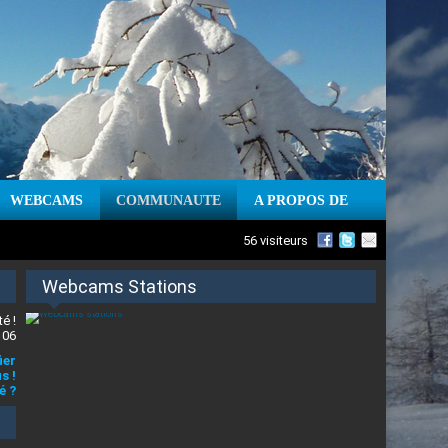
WEBCAMS
COMMUNAUTE
A PROPOS DE
56 visiteurs
Webcams Stations
é !
 06
ier
s !
é ?