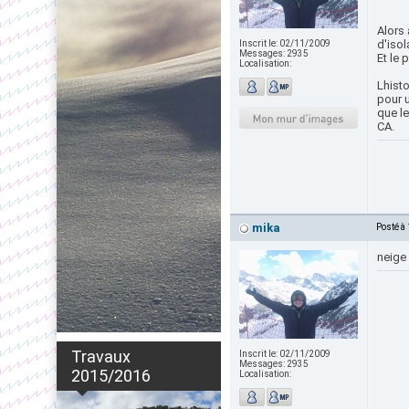
Alors 
d'isol
Inscrit le:
02/11/2009
Messages:
2935
Et le 
Localisation:
Lhisto
pour u
que l
CA.
mika
Posté à
neige 
Travaux
Inscrit le:
02/11/2009
Messages:
2935
2015/2016
Localisation: