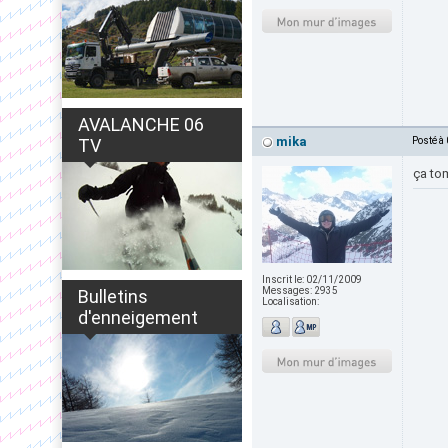
AVALANCHE 06
mika
TV
Posté à
ça tom
Inscrit le:
02/11/2009
Messages:
2935
Bulletins
Localisation:
d'enneigement