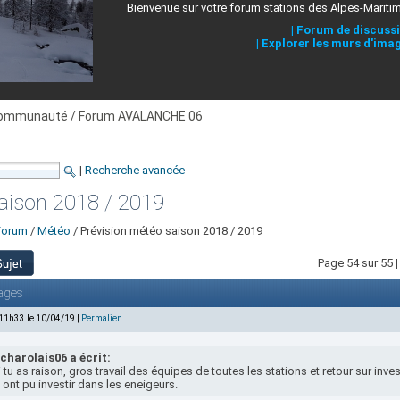
Bienvenue sur votre forum stations des Alpes-Mariti
|
Forum de discuss
|
Explorer les murs d'ima
ommunauté / Forum AVALANCHE 06
|
Recherche avancée
aison 2018 / 2019
Forum
/
Météo
/ Prévision météo saison 2018 / 2019
Page 54 sur 55 
ages
 11h33 le 10/04/19 |
Permalien
charolais06 a écrit:
 tu as raison, gros travail des équipes de toutes les stations et retour sur inv
 ont pu investir dans les eneigeurs.