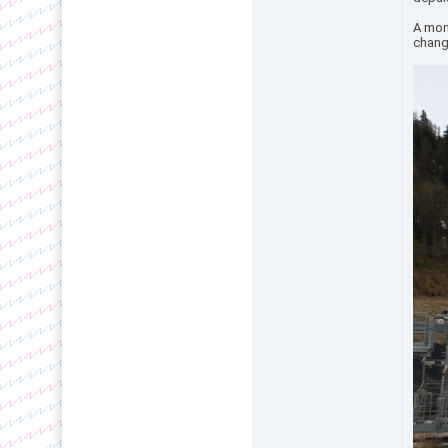
A mon 
chang