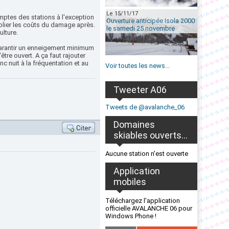
Le 15/11/17
omptes des stations à l'exception
Ouverture anticipée Isola 2000
ublier les coûts du damage après.
le samedi 25 novembre
ulture.
à garantir un enneigement minimum
tre ouvert. A ça faut rajouter
 nuit à la fréquentation et au
Voir toutes les news...
Tweeter A06
Tweets de @avalanche_06
Domaines
skiables ouverts...
Aucune station n'est ouverte
Application
mobiles
Téléchargez l'application
officielle AVALANCHE 06 pour
Windows Phone !