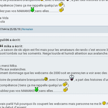
ompétence ( tiens ça me rappelle quelqu’un
).
liez pas vos MAMANS
,sans elles..............
a Vida
sola
 17h44 le 25/05/19 |
Permalien
yuli06 a écrit:
mika a écrit:
La saison de ski alpin est fini mais pour les amataeurs de rando c'est encore 
sont tombés sur les somemts. Neige lourde et humidi attention aux avalanche.
 merci Mika.
fe aux avalanches.
iment dommage que les webcams de 2000 soit en panne,rien a voir avec des p
toire de prestataire branquiniole
, avec 0 excuse
, a part des histoires d
ncompétence ( tiens ça me rappelle quelqu’un
).
oubliez pas vos MAMANS
,sans elles..............
avais parlé Yuli pourquoi ils coupent les webcams mais personne ne me lit
P
s le debut d'aprem!