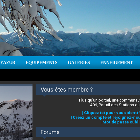
D'AZUR
EQUIPEMENTS
GALERIES
ENNEIGEMENT
:
cm
Vent :
|
Prévisions météo pour les jours à venir
Vous êtes membre ?
Plus qu'un portail, une communaut
A06, Portail des Stations du
|
Cliquez ici pour vous identif
|
Créez un compte et rejoignez-nou
|
Mot de passe oubli
Forums
 stations des Alpes-Maritimes
:
°C
|
Prévisions météo pour les jours à venir
|
Cliquez ici pour en savoir plus