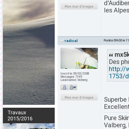
d'Audiber
les Alpes
radical
Posté à 09h00 le 1
mx5ke
Des pho
http:/
Inscrit le:
09/02/2008
1753/d
Messages:
7349
Localisation:
Valberg
Superbe l
Excellent
Travaux
Pure Skii
2015/2016
Valberg, 