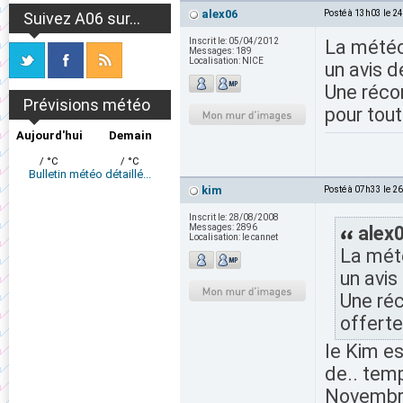
alex06
Posté à 13h03 le 2
Suivez A06 sur...
Inscrit le:
05/04/2012
La météo
Messages:
189
Localisation:
NICE
un avis d
Une réco
Prévisions météo
pour tou
Aujourd'hui
Demain
/ °C
/ °C
Bulletin météo détaillé...
kim
Posté à 07h33 le 2
Inscrit le:
28/08/2008
Messages:
2896
alex0
Localisation:
le cannet
La mété
un avis
Une ré
offerte
le Kim es
de.. tem
Novembre,