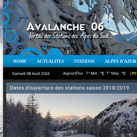
HOME
ACTUALITES
STATIONS
ALPES D'AZUR
Iso à 0° :
m
Neige sur 12 heures :
cm
Vent
Samedi 08 Août 2026
Aujourd'hui : T° Min :
Suivez en direct l'actualité des stations
°C
T° Max :
°C
|
Pr