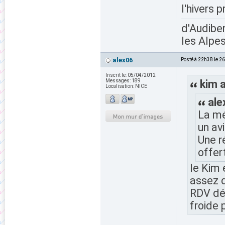
l'hivers 
d'Audiber
les Alpes
alex06
Posté à 22h38 le 2
Inscrit le:
05/04/2012
Messages:
189
kim a
Localisation:
NICE
ale
La mé
un av
Une r
offer
le Kim 
assez 
RDV déb
froide 