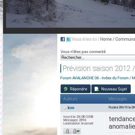
Vous êtes ici /
Home
/ Communau
Vous n'êtes pas connecté
Prévision saison 2012 
Forum AVALANCHE 06 - Index du Forum
/
M
Auteurs
Messages
kim
Posté à 09h19 le 0
Inscrit le:
28/08/2008
tendance 
Messages:
2896
Localisation:
le cannet
anomalie