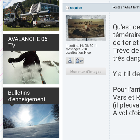
squier
Posté à 16h24 le 1
Qu'est c
téméraire
AVALANCHE 06
de fer et 
TV
Inscrit le:
14/08/2011
Trève de 
Messages:
704
Localisation:
Nice
très dang
Y a t il 
Pour l'ar
Bulletins
Vars et R
d'enneigement
(il pleuva
A vol d'