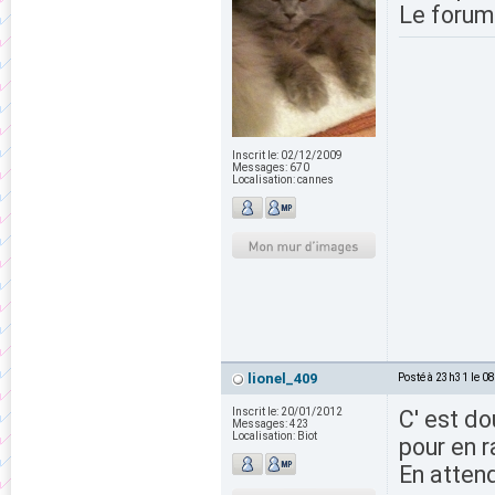
Le forum 
Inscrit le:
02/12/2009
Messages:
670
Localisation:
cannes
lionel_409
Posté à 23h31 le 0
Inscrit le:
20/01/2012
C' est d
Messages:
423
Localisation:
Biot
pour en r
En attend