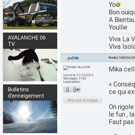
Yo
Bon ouiq
A Bienta
Youllie
AVALANCHE 06
Viva La 
TV
Viva Isol
yuli06
Posté à 16h30 le 0
Mika cell
Inscrit le:
21/12/2012
Messages:
3155
Localisation:
« Conséq
Bulletins
ce qui e
d'enneigement
On rigole 
le fun , l
Faut pas l