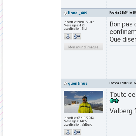
lionel_409
Posté à 21h54 le 1
Inscrit le:
20/01/2012
Bon pas d
Messages:
423
Localisation:
Biot
confine
Que disen
quentinus
Posté à 17h08 le 0
Toute cet
Valberg 
Inscrit le:
03/11/2013
Messages:
1405
Localisation:
Valberg