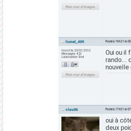
lionel_409
Posté à 19h21 le 0
Inscrit le:
20/01/2012
Oui ou il
Messages:
423
Localisation:
Biot
rando... 
nouvelle 
clau06
Posté à 17h51 le 0
oui à côt
deux poid