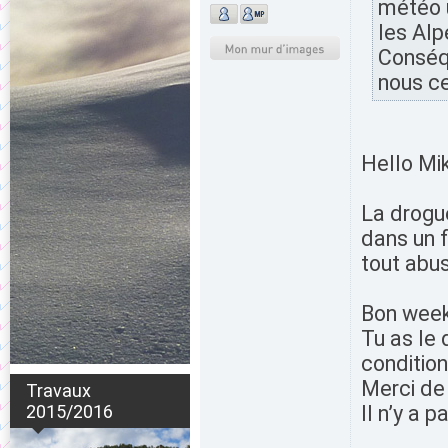
météo u
les Alp
Conséq
nous ce
Hello Mik
La drogue
dans un 
tout abu
Bon week
Tu as le 
conditio
Merci de 
Travaux
2015/2016
Il n’y a 