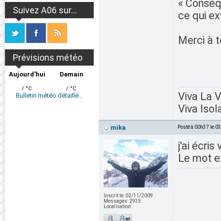
« Conséq
Suivez A06 sur...
ce qui e
Merci à 
Prévisions météo
Aujourd'hui
Demain
/ °C
/ °C
Viva La 
Bulletin météo détaillé...
Viva Isol
mika
Posté à 00h37 le 0
j'ai écris
Le mot ex
Inscrit le:
02/11/2009
Messages:
2935
Localisation: