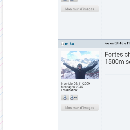
mika
Posté à 08h46 le 1
Fortes c
1500m so
Inscrit le:
02/11/2009
Messages:
2935
Localisation: