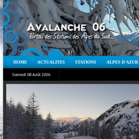
HOME
ACTUALITES
STATIONS
ALPES D'AZUR
Iso à 0° :
m
Neige sur 12 heures :
cm
Vent
Samedi 08 Août 2026
Aujourd'hui : T° Min :
Suivez en direct l'actualité des stations
°C
T° Max :
°C
|
Pr