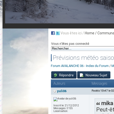
Vous êtes ici /
Home
/ Communau
Vous n'êtes pas connecté
Prévisions météo sais
Forum AVALANCHE 06 - Index du Forum
/
M
Auteurs
Messages
yuli06
Posté à 15h47 le 0
mika 
Inscrit le:
21/12/2012
Peut-êt
Messages:
3155
Localisation: