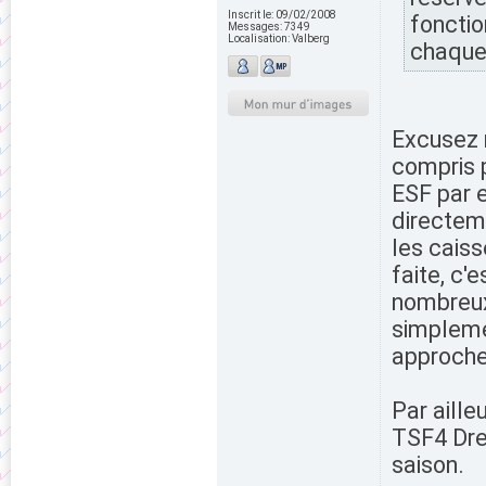
Inscrit le:
09/02/2008
fonctio
Messages:
7349
Localisation:
Valberg
chaqu
Excusez 
compris p
ESF par e
directem
les caiss
faite, c'
nombreux 
simplemen
approche
Par aille
TSF4 Dre
saison.