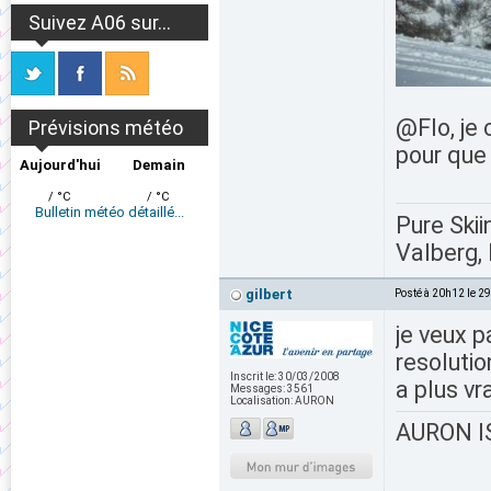
Suivez A06 sur...
@Flo, je 
Prévisions météo
pour que 
Aujourd'hui
Demain
/ °C
/ °C
Bulletin météo détaillé...
Pure Skii
Valberg, 
gilbert
Posté à 20h12 le 2
je veux 
resolutio
Inscrit le:
30/03/2008
a plus vr
Messages:
3561
Localisation:
AURON
AURON IS