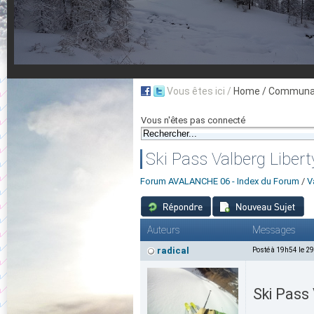
Vous êtes ici /
Home
/ Communau
Vous n'êtes pas connecté
Ski Pass Valberg Libert
Forum AVALANCHE 06 - Index du Forum
/
V
Auteurs
Messages
radical
Posté à 19h54 le 2
Ski Pass