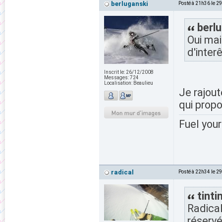
berluganski
Posté à 21h36 le 2
berlu
Oui mai
d'interê
Inscrit le:
26/12/2008
Messages:
724
Localisation:
Beaulieu
Je rajou
qui prop
Fuel your
radical
Posté à 22h34 le 2
tintin
Radical
réservé