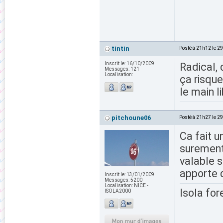
tintin
Posté à 21h12 le 2
Inscrit le:
16/10/2009
Radical, 
Messages:
121
Localisation:
ça risqu
le main l
pitchoune06
Posté à 21h27 le 2
Ca fait u
surement 
valable s
apporte q
Inscrit le:
13/01/2009
Messages:
5200
Localisation:
NICE -
Isola for
ISOLA2000