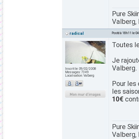
Pure Skii
Valberg, 
radical
Posté à 18h11 le 0
Toutes l
Je rajou
Valberg.
Inscrit le:
09/02/2008
Messages:
7349
Localisation:
Valberg
Pour les 
les saiso
10€
cont
Pure Skii
Valberg, 