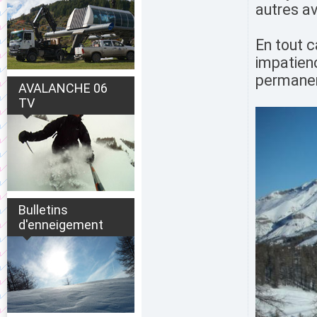
autres a
En tout c
impatien
permanent
AVALANCHE 06
TV
Bulletins
d'enneigement