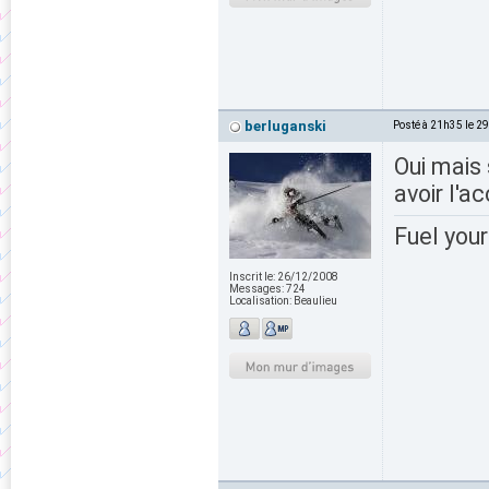
berluganski
Posté à 21h35 le 2
Oui mais 
avoir l'a
Fuel your
Inscrit le:
26/12/2008
Messages:
724
Localisation:
Beaulieu