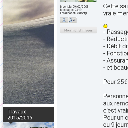
Cette sai
Inscrit le:
09/02/2008
Messages:
7349
vraie mer
Localisation:
Valberg
- Passag
- Réduct
- Débit d
- Fonctio
- Assuran
- et beau
Pour 25€ 
Personne
aux remo
c'est vra
Travaux
Pour un c
2015/2016
ou 9 jou