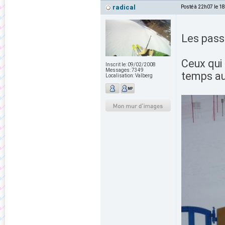
radical
Posté à 22h07 le 1
Les passa
Ceux qui
Inscrit le:
09/02/2008
Messages:
7349
temps a
Localisation:
Valberg