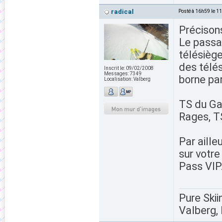
radical
Posté à 16h59 le 1
Précisons
Le passa
télésièg
des télés
Inscrit le:
09/02/2008
Messages:
7349
borne pa
Localisation:
Valberg
TS du Gar
Rages, TS
Par ailleu
sur votre
Pass VIP
Pure Skii
Valberg, 